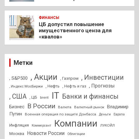
ФИНАНСЫ
ЦБ допустил повышение
имущественного ценза для
«квалов»
Метки
, Акции
, Инвестиции
, S&P500
, Газпром
, Прогнозы
, Нефть
, Нефть и газ
, Индекс МосБиржи
IT
, США
Банки и финансы
, ЦБ
brent
В России
Бизнес
Владимир
Валюта
Валютный рынок
Путин
Военная операция по защите Донбасса
Деньги
Европа
Компании
Инфляция
ЛУКОЙЛ
Коммерсант
Новости России
Москва
Облигации