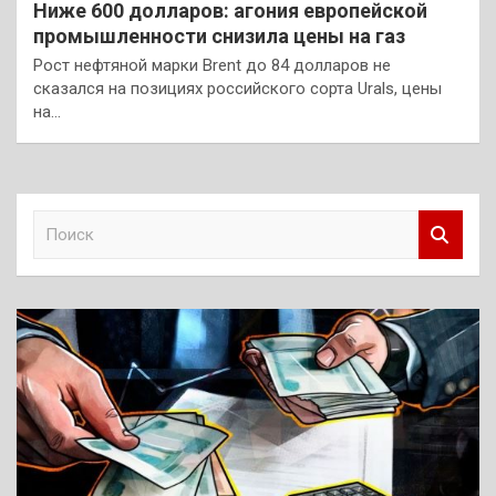
Ниже 600 долларов: агония европейской
промышленности снизила цены на газ
Рост нефтяной марки Brent до 84 долларов не
сказался на позициях российского сорта Urals, цены
на…
П
о
и
с
к