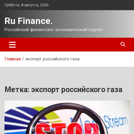
Перейти
Суббота, 8 августа, 2026
к
содержимому
Ru Finance.
Российский финансово-экономический портал.
Главная
экспорт российского газа
Метка:
экспорт российского газа