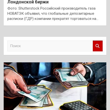
Лондонской биржи
Фото: Shutterstock Российский производитель газа
НОВАТЭК объявил, что глобальные депозитарные
расписки (ГДР) компании прекратят торговаться на…
П
о
и
с
к