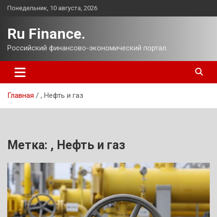
Перейти
Понедельник, 10 августа, 2026
к
содержимому
Ru Finance.
Российский финансово-экономический портал.
Главная
, Нефть и газ
Метка:
, Нефть и газ