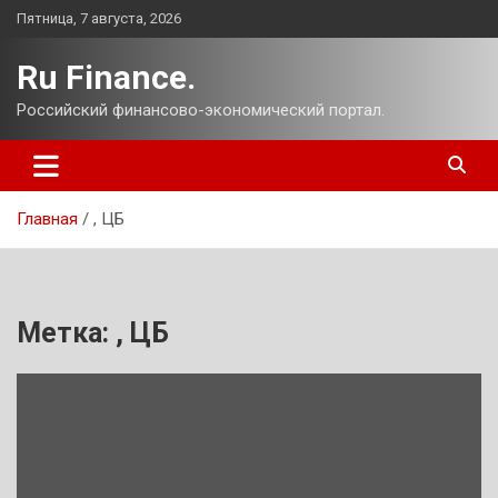
Перейти
Пятница, 7 августа, 2026
к
содержимому
Ru Finance.
Российский финансово-экономический портал.
Главная
, ЦБ
Метка:
, ЦБ