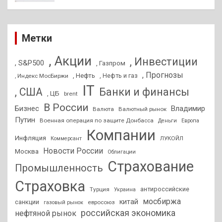
Метки
, Акции
, Инвестиции
, S&P500
, Газпром
, Прогнозы
, Нефть
, Нефть и газ
, Индекс МосБиржи
IT
, США
Банки и финансы
, ЦБ
brent
В России
Бизнес
Владимир
Валюта
Валютный рынок
Путин
Военная операция по защите Донбасса
Деньги
Европа
Компании
Инфляция
ЛУКОЙЛ
Коммерсант
Новости России
Москва
Облигации
Страхование
Промышленность
Страховка
антироссийские
Турция
Украина
мосбиржа
китай
санкции
евросоюз
газовый рынок
российская экономика
нефтяной рынок