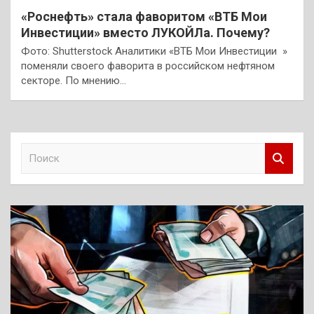
«Роснефть» стала фаворитом «ВТБ Мои
Инвестиции» вместо ЛУКОЙЛа. Почему?
Фото: Shutterstock Аналитики «ВТБ Мои Инвестиции »
поменяли своего фаворита в российском нефтяном
секторе. По мнению…
П
о
и
с
к