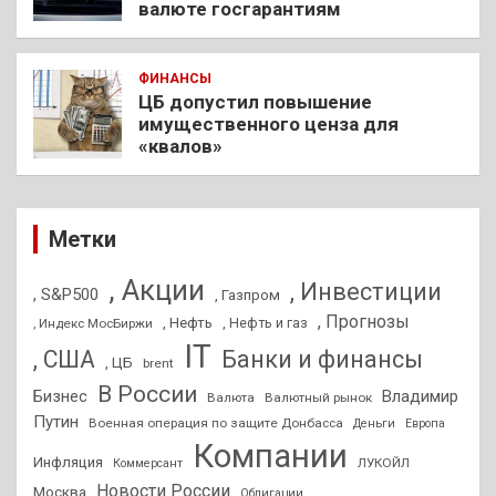
валюте госгарантиям
ФИНАНСЫ
ЦБ допустил повышение
имущественного ценза для
«квалов»
Метки
, Акции
, Инвестиции
, S&P500
, Газпром
, Прогнозы
, Нефть
, Нефть и газ
, Индекс МосБиржи
IT
, США
Банки и финансы
, ЦБ
brent
В России
Бизнес
Владимир
Валюта
Валютный рынок
Путин
Военная операция по защите Донбасса
Деньги
Европа
Компании
Инфляция
ЛУКОЙЛ
Коммерсант
Новости России
Москва
Облигации