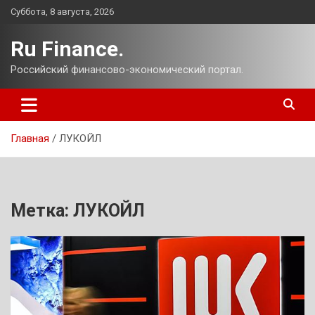
Перейти
Суббота, 8 августа, 2026
к
содержимому
Ru Finance.
Российский финансово-экономический портал.
Главная
ЛУКОЙЛ
Метка:
ЛУКОЙЛ