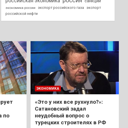
россия
российская экономика
санкции
экспорт российского газа
экспорт
экономика россии
российской нефти
ЭКОНОМИКА
ирует
«Это у них все рухнуло?»:
Сатановский задал
а по
неудобный вопрос о
турецких строителях в РФ