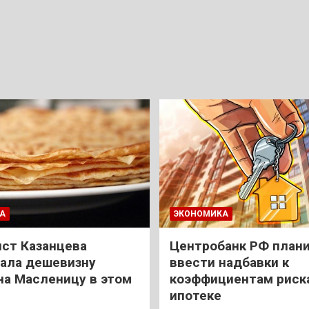
А
ЭКОНОМИКА
ст Казанцева
Центробанк РФ план
ала дешевизну
ввести надбавки к
на Масленицу в этом
коэффициентам риск
ипотеке