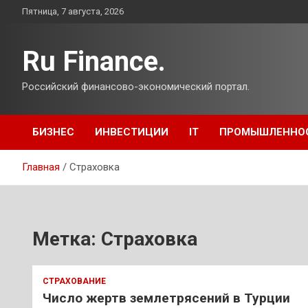
Перейти
Пятница, 7 августа, 2026
к
содержимому
Ru Finance.
Российский финансово-экономический портал.
БИЗНЕС
ИНВЕСТИЦИИ
IT
ПРОМЫШЛЕННО
Главная
Страховка
Метка:
Страховка
СТРАХОВАНИЕ
Число жертв землетрясений в Турции