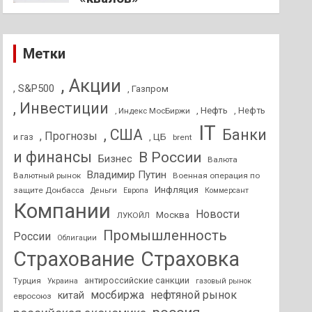
Метки
, Акции
, S&P500
, Газпром
, Инвестиции
, Нефть
, Нефть
, Индекс МосБиржи
IT
, США
Банки
, Прогнозы
и газ
, ЦБ
brent
и финансы
В России
Бизнес
Валюта
Владимир Путин
Валютный рынок
Военная операция по
Инфляция
защите Донбасса
Деньги
Европа
Коммерсант
Компании
Новости
Москва
ЛУКОЙЛ
Промышленность
России
Облигации
Страхование
Страховка
антироссийские санкции
Турция
Украина
газовый рынок
мосбиржа
нефтяной рынок
китай
евросоюз