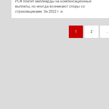
РСА платит миллиарды на компенсационные
выплаты, но иногда возникают споры со
страховщиками. За 2022 г. и…
Пагинация
1
2
…
записей