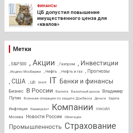
ФИНАНСЫ
ЦБ допустил повышение
имущественного ценза для
«квалов»
Метки
, Акции
, Инвестиции
, S&P500
, Газпром
, Прогнозы
, Нефть
, Нефть и газ
, Индекс МосБиржи
IT
, США
Банки и финансы
, ЦБ
brent
В России
Бизнес
Владимир
Валюта
Валютный рынок
Путин
Военная операция по защите Донбасса
Деньги
Европа
Компании
Инфляция
ЛУКОЙЛ
Коммерсант
Новости России
Москва
Облигации
Страхование
Промышленность