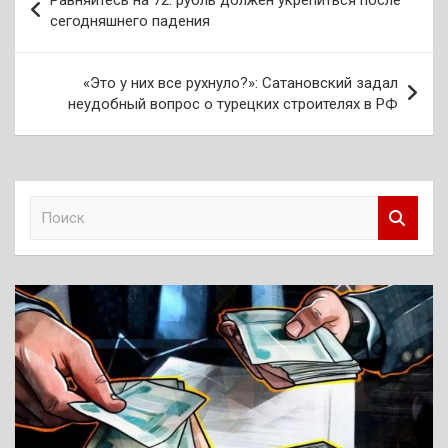
по
сегодняшнего падения
записям
«Это у них все рухнуло?»: Сатановский задал
неудобный вопрос о турецких строителях в РФ
П
о
и
с
к