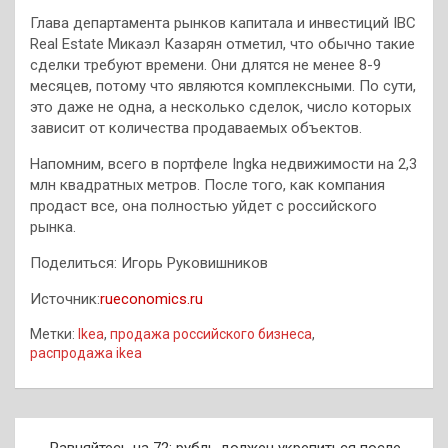
Глава департамента рынков капитала и инвестиций IBC
Real Estate Микаэл Казарян отметил, что обычно такие
сделки требуют времени. Они длятся не менее 8-9
месяцев, потому что являются комплексными. По сути,
это даже не одна, а несколько сделок, число которых
зависит от количества продаваемых объектов.
Напомним, всего в портфеле Ingka недвижимости на 2,3
млн квадратных метров. После того, как компания
продаст все, она полностью уйдет с российского
рынка.
Поделиться: Игорь Руковишников
Источник:
rueconomics.ru
Метки:
Ikea
,
продажа российского бизнеса
,
распродажа ikea
Навигация
Равняйтесь на 72: рубль должен укрепиться после