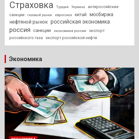
Страховка
антироссийские
Турция
Украина
мосбиржа
китай
санкции
евросоюз
газовый рынок
российская экономика
нефтяной рынок
россия
санкции
экспорт
экономика россии
российского газа
экспорт российской нефти
Экономика