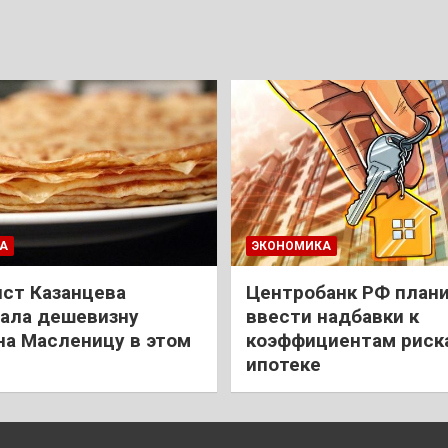
А
ЭКОНОМИКА
ст Казанцева
Центробанк РФ план
ала дешевизну
ввести надбавки к
на Масленицу в этом
коэффициентам риск
ипотеке