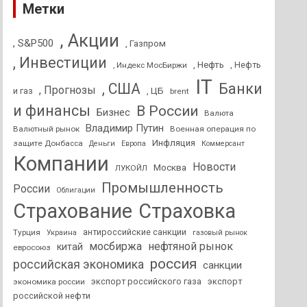
Метки
, Акции
, S&P500
, Газпром
, Инвестиции
, Нефть
, Нефть
, Индекс МосБиржи
IT
, США
Банки
, Прогнозы
и газ
, ЦБ
brent
и финансы
В России
Бизнес
Валюта
Владимир Путин
Валютный рынок
Военная операция по
Инфляция
защите Донбасса
Деньги
Европа
Коммерсант
Компании
Новости
Москва
ЛУКОЙЛ
Промышленность
России
Облигации
Страхование
Страховка
антироссийские санкции
Турция
Украина
газовый рынок
мосбиржа
нефтяной рынок
китай
евросоюз
россия
российская экономика
санкции
экспорт российского газа
экспорт
экономика россии
российской нефти