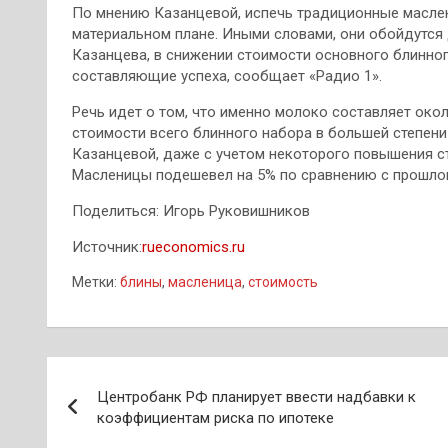
По мнению Казанцевой, испечь традиционные маслен
материальном плане. Иными словами, они обойдутся д
Казанцева, в снижении стоимости основного блинног
составляющие успеха, сообщает «Радио 1».
Речь идет о том, что именно молоко составляет окол
стоимости всего блинного набора в большей степени
Казанцевой, даже с учетом некоторого повышения ст
Масленицы подешевел на 5% по сравнению с прошло
Поделиться: Игорь Руковишников
Источник:
rueconomics.ru
Метки:
блины
,
масленица
,
стоимость
Навигация
Центробанк РФ планирует ввести надбавки к
по
коэффициентам риска по ипотеке