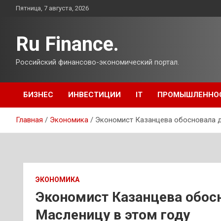
Перейти
Пятница, 7 августа, 2026
к
содержимому
Ru Finance.
Российский финансово-экономический портал.
БИЗНЕС
ИНВЕСТИЦИИ
IT
ПРОМЫШЛЕННО
Главная
Экономика
Экономист Казанцева обосновала д
ЭКОНОМИКА
Экономист Казанцева обос
Масленицу в этом году