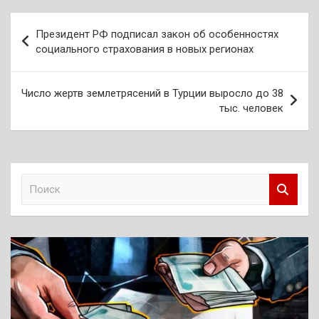
Навигация
Президент РФ подписал закон об особенностях
по
социального страхования в новых регионах
записям
Число жертв землетрясений в Турции выросло до 38
тыс. человек
П
о
и
с
к