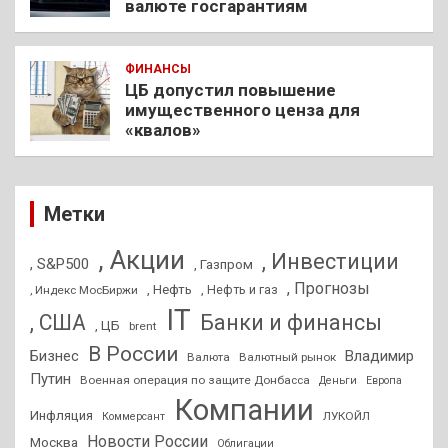
валюте госгарантиям
ФИНАНСЫ
ЦБ допустил повышение
имущественного ценза для
«квалов»
Метки
, Акции
, Инвестиции
, S&P500
, Газпром
, Прогнозы
, Нефть
, Нефть и газ
, Индекс МосБиржи
IT
, США
Банки и финансы
, ЦБ
brent
В России
Бизнес
Владимир
Валюта
Валютный рынок
Путин
Военная операция по защите Донбасса
Деньги
Европа
Компании
Инфляция
ЛУКОЙЛ
Коммерсант
Новости России
Москва
Облигации