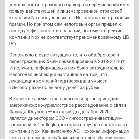
деятельности страхового брокера и перечислении им в
пользу действующей и лицензированной страховой
компании Nox полученных от «Ингосстраха» страховых
премий. Но при этом сам налоговый орган пришёл к
выводу о фиктивности операций, потому что рейтинг
компании Nox не соответствует рекомендованному ЦБ
РФ.
Осложняло в суде ситуацию то, что оба брокера и
перестраховщик были ликвидированы в 2018-2019 гг.
И получить информацию о них было затруднительно.
Налоговая инспекция настаивала на том, что
ликвидация компаний подтверждала умысел
«Ингосстраха» по выводу денег за рубеж.
В качестве аргументов налоговый орган приводил
американское журналистское расследование о связи
Фарида Юнусова — который до декабря 2020 г.
являлся директором ООО «Ингосстрах-инвестиции» —
с компанией Castleglen, которая получала средства от
компании Nox. Как выяснило АСН, схожая информация
есть на одном из зарубежных порталов. Из описания