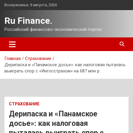
Перейти
Воскресенье, 9 августа, 2026
к
содержимому
Ru Finance.
Российский финансово-экономический портал.
Главная
Страхование
Дерипаска и «Панамское досье»: как налоговая пыталась
выиграть спор с «Ингосстрахом» на 687 млн р.
СТРАХОВАНИЕ
Дерипаска и «Панамское
досье»: как налоговая
пыталась выиграть спор с