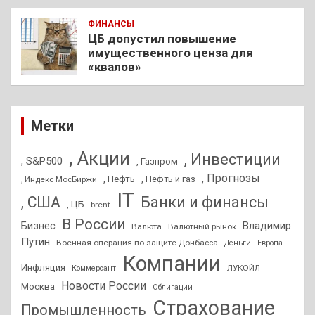
ФИНАНСЫ
ЦБ допустил повышение
имущественного ценза для
«квалов»
Метки
, Акции
, Инвестиции
, S&P500
, Газпром
, Прогнозы
, Нефть
, Нефть и газ
, Индекс МосБиржи
IT
, США
Банки и финансы
, ЦБ
brent
В России
Бизнес
Владимир
Валюта
Валютный рынок
Путин
Военная операция по защите Донбасса
Деньги
Европа
Компании
Инфляция
ЛУКОЙЛ
Коммерсант
Новости России
Москва
Облигации
Страхование
Промышленность