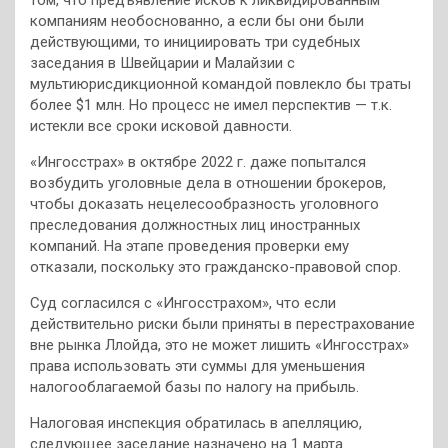
том, что предъявление исков к ликвидированным
компаниям необоснованно, а если бы они были
действующими, то инициировать три судебных
заседания в Швейцарии и Малайзии с
мультиюрисдикционной командой повлекло бы траты
более $1 млн. Но процесс не имел перспектив — т.к.
истекли все сроки исковой давности.
«Ингосстрах» в октябре 2022 г. даже попытался
возбудить уголовные дела в отношении брокеров,
чтобы доказать нецелесообразность уголовного
преследования должностных лиц иностранных
компаний. На этапе проведения проверки ему
отказали, поскольку это гражданско-правовой спор.
Суд согласился с «Ингосстрахом», что если
действительно риски были приняты в перестрахование
вне рынка Ллойда, это не может лишить «Ингосстрах»
права использовать эти суммы для уменьшения
налогооблагаемой базы по налогу на прибыль.
Налоговая инспекция обратилась в апелляцию,
следующее заседание назначено на 1 марта.