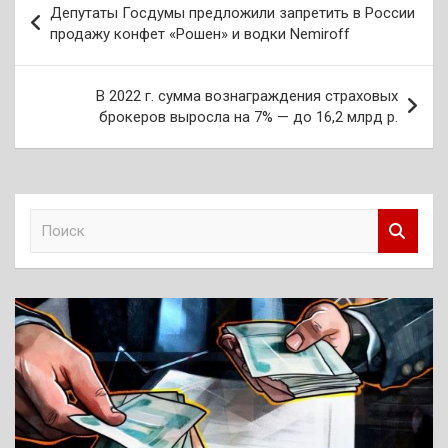
Депутаты Госдумы предложили запретить в России
по
продажу конфет «Рошен» и водки Nemiroff
записям
В 2022 г. сумма вознаграждения страховых
брокеров выросла на 7% — до 16,2 млрд р.
П
о
и
с
к