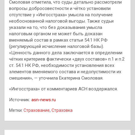
Смоловая отметила, что суды детально рассмотрели
вопросы добросовестности и чётко установили
отсутствие у «Ингосстраха» умысла на получение
необоснованной налоговой выгоды. Также судьи
указали на то, что без доказывания умысла
налоговым органом не может быть доказан
вменяемый состав в рамках статьи 54.1 НК РФ
(регулирующей исчисление налоговой базы).
«Ценность данного дела заключается в определении
чётких критериев фактически «двух составов» п.1 и п.2
ст. 54.1 НК РФ, необходимости установления всех
элементов вменяемого состава и недопустимости их
смешения», — уточнила Екатерина Смоловая.
«Ингосстраха» от комментариев АСН воздержался.
Источник:
asn-news.ru
Метки:
Страхование
,
Страховка
Навигация