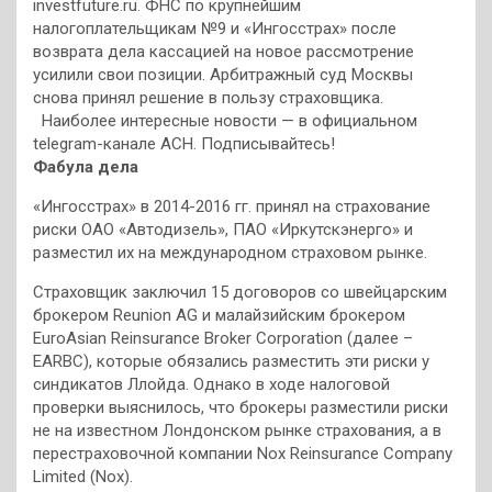
investfuture.ru. ФНС по крупнейшим
налогоплательщикам №9 и «Ингосстрах» после
возврата дела кассацией на новое рассмотрение
усилили свои позиции. Арбитражный суд Москвы
снова принял решение в пользу страховщика.
Наиболее интересные новости — в официальном
telegram-канале АСН. Подписывайтесь!
Фабула дела
«Ингосстрах» в 2014-2016 гг. принял на страхование
риски ОАО «Автодизель», ПАО «Иркутскэнерго» и
разместил их на международном страховом рынке.
Страховщик заключил 15 договоров со швейцарским
брокером Reunion AG и малайзийским брокером
EuroAsian Reinsurance Broker Corporation (далее –
EARBC), которые обязались разместить эти риски у
синдикатов Ллойда. Однако в ходе налоговой
проверки выяснилось, что брокеры разместили риски
не на известном Лондонском рынке страхования, а в
перестраховочной компании Nox Reinsurance Company
Limited (Nox).