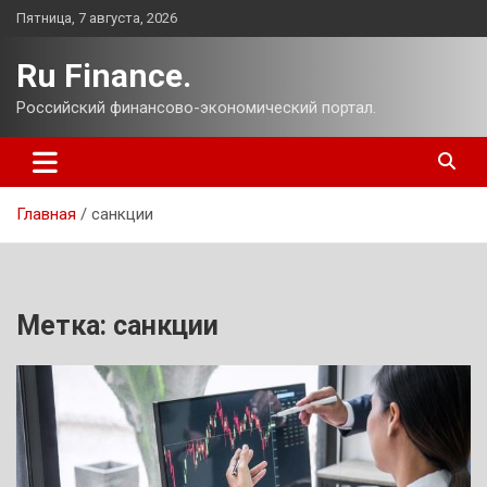
Перейти
Пятница, 7 августа, 2026
к
содержимому
Ru Finance.
Российский финансово-экономический портал.
Главная
санкции
Метка:
санкции