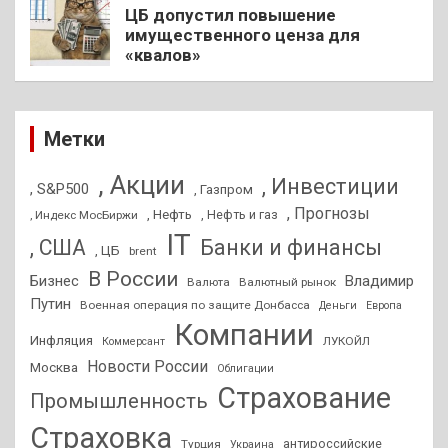
ЦБ допустил повышение
имущественного ценза для
«квалов»
Метки
, Акции
, Инвестиции
, S&P500
, Газпром
, Прогнозы
, Нефть
, Нефть и газ
, Индекс МосБиржи
IT
, США
Банки и финансы
, ЦБ
brent
В России
Бизнес
Владимир
Валюта
Валютный рынок
Путин
Военная операция по защите Донбасса
Деньги
Европа
Компании
Инфляция
ЛУКОЙЛ
Коммерсант
Новости России
Москва
Облигации
Страхование
Промышленность
Страховка
антироссийские
Турция
Украина