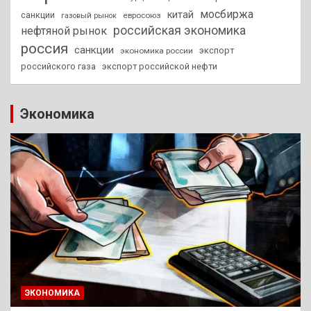
мосбиржа
китай
санкции
евросоюз
газовый рынок
российская экономика
нефтяной рынок
россия
санкции
экспорт
экономика россии
российского газа
экспорт российской нефти
Экономика
ЭКОНОМИКА