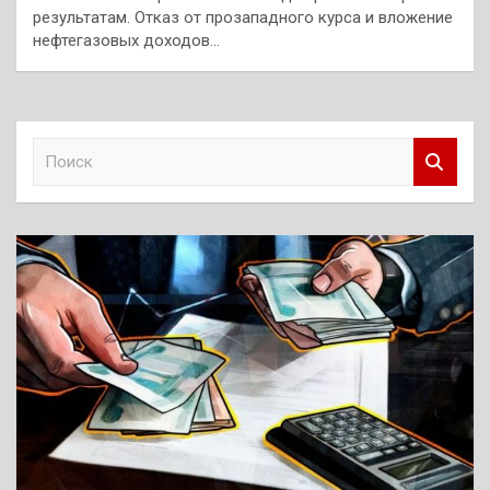
результатам. Отказ от прозападного курса и вложение
нефтегазовых доходов…
П
о
и
с
к