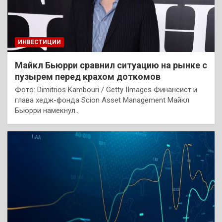
ИНВЕСТИЦИИ
Майкл Бьюрри сравнил ситуацию на рынке с
пузырем перед крахом доткомов
Фото: Dimitrios Kambouri / Getty IImages Финансист и
глава хедж-фонда Scion Asset Management Майкл
Бьюрри намекнул…