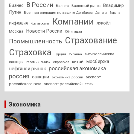
В России
Бизнес
Владимир
Валюта
Валютный рынок
Путин
Военная операция по защите Донбасса
Деньги
Европа
Компании
Инфляция
ЛУКОЙЛ
Коммерсант
Новости России
Москва
Облигации
Страхование
Промышленность
Страховка
антироссийские
Турция
Украина
мосбиржа
китай
санкции
евросоюз
газовый рынок
российская экономика
нефтяной рынок
россия
санкции
экспорт
экономика россии
российского газа
экспорт российской нефти
Экономика