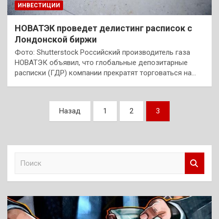
ИНВЕСТИЦИИ
НОВАТЭК проведет делистинг расписок с
Лондонской биржи
Фото: Shutterstock Российский производитель газа
НОВАТЭК объявил, что глобальные депозитарные
расписки (ГДР) компании прекратят торговаться на…
Пагинация
Назад
1
2
3
записей
П
о
и
с
к