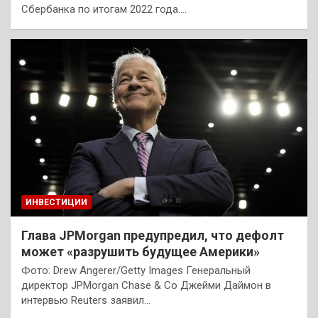
Сбербанка по итогам 2022 года.…
ИНВЕСТИЦИИ
Глава JPMorgan предупредил, что дефолт
может «разрушить будущее Америки»
Фото: Drew Angerer/Getty Images Генеральный
директор JPMorgan Chase & Co Джейми Даймон в
интервью Reuters заявил…