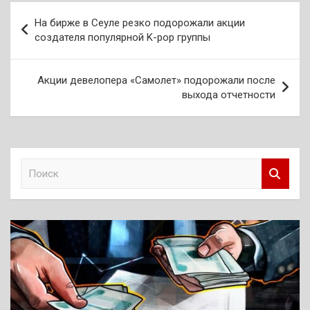
Навигация
На бирже в Сеуле резко подорожали акции
по
создателя популярной K-pop группы
записям
Акции девелопера «Самолет» подорожали после
выхода отчетности
П
о
и
с
к