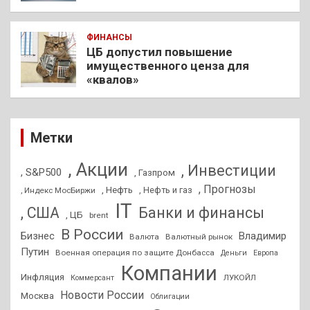
ФИНАНСЫ
ЦБ допустил повышение
имущественного ценза для
«квалов»
Метки
, Акции
, Инвестиции
, S&P500
, Газпром
, Прогнозы
, Нефть
, Нефть и газ
, Индекс МосБиржи
IT
, США
Банки и финансы
, ЦБ
brent
В России
Бизнес
Владимир
Валюта
Валютный рынок
Путин
Военная операция по защите Донбасса
Деньги
Европа
Компании
Инфляция
ЛУКОЙЛ
Коммерсант
Новости России
Москва
Облигации