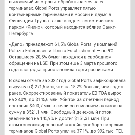
вывозимый из страны, обрабатывается на ее
терминалах. Global Ports управляет пятью
контейнерными терминалами в России и двумя в
Финляндии. Группа также владеет логистическим
парком «Янино», который находится вблизи Санкт-
Петербурга.
«Депо» принадлежит 61,5% Global Ports, у компаний
Polozio Enterprises и Ilibrinio Establishment — по 9%.
Оставшиеся 20,5% бумаг находятся в свободном
обращении на LSE. При этом еще 3 марта прошлого
года площадка приостановила торги расписками.
В своем отчете за 2022 год Global Ports зафиксировала
выручку в $ 271,6 млн, что на 18,2% больше, чем годом
ранее. Скорректированный показатель EBITDA вырос
на 28,0%, до $145,6 млн. Убыток за отчетный период
составил $400,7 млн в связи со списанием активов на
сумму в $521,1 млн. Свободный денежный поток
увеличился на 145,9% и достиг $151,31 млн. При
этом консолидированный контейнерооборот морских
терминалов Global Ports упал на 37,1%, до 992 тыс. TEU.