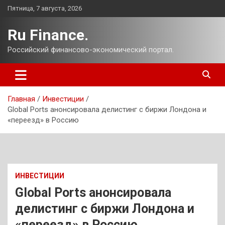
Перейти
Пятница, 7 августа, 2026
к
содержимому
Ru Finance.
Российский финансово-экономический портал.
Главная
Инвестиции
Global Ports анонсировала делистинг с биржи Лондона и
«переезд» в Россию
ИНВЕСТИЦИИ
Global Ports анонсировала
делистинг с биржи Лондона и
«переезд» в Россию