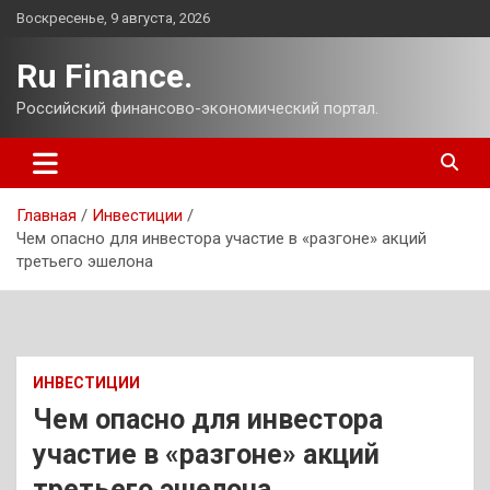
Перейти
Воскресенье, 9 августа, 2026
к
содержимому
Ru Finance.
Российский финансово-экономический портал.
Главная
Инвестиции
Чем опасно для инвестора участие в «разгоне» акций
третьего эшелона
ИНВЕСТИЦИИ
Чем опасно для инвестора
участие в «разгоне» акций
третьего эшелона