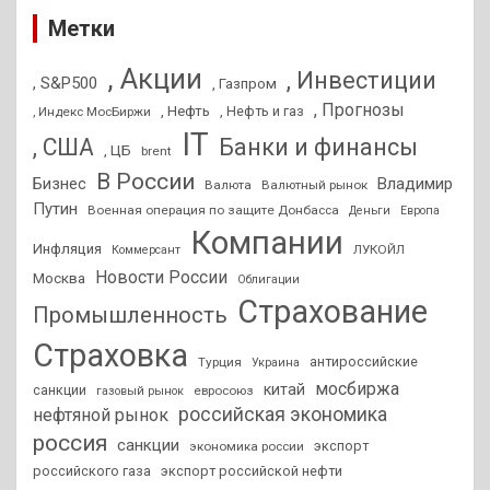
Метки
, Акции
, Инвестиции
, S&P500
, Газпром
, Прогнозы
, Нефть
, Нефть и газ
, Индекс МосБиржи
IT
, США
Банки и финансы
, ЦБ
brent
В России
Бизнес
Владимир
Валюта
Валютный рынок
Путин
Военная операция по защите Донбасса
Деньги
Европа
Компании
Инфляция
ЛУКОЙЛ
Коммерсант
Новости России
Москва
Облигации
Страхование
Промышленность
Страховка
антироссийские
Турция
Украина
мосбиржа
китай
санкции
евросоюз
газовый рынок
российская экономика
нефтяной рынок
россия
санкции
экспорт
экономика россии
российского газа
экспорт российской нефти