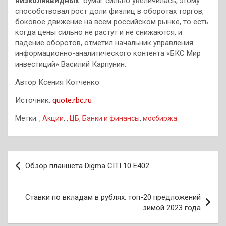
низколиквидных
бумаг сильно увеличилась, этому
способствовал рост доли физлиц в оборотах торгов,
боковое движение на всем российском рынке, то есть
когда цены сильно не растут и не снижаются, и
падение оборотов, отметил начальник управления
информационно-аналитического контента «БКС Мир
инвестиций» Василий Карпунин.
Автор Ксения Котченко
Источник:
quote.rbc.ru
Метки:
, Акции
,
, ЦБ
,
Банки и финансы
,
мосбиржа
Навигация
Обзор планшета Digma CITI 10 E402
по
записям
Ставки по вкладам в рублях: топ-20 предложений
зимой 2023 года