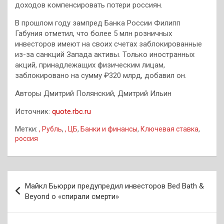
доходов компенсировать потери россиян.
В прошлом году зампред Банка России Филипп
Габуния отметил, что более 5 млн розничных
инвесторов имеют на своих счетах заблокированные
из-за санкций Запада активы. Только иностранных
акций, принадлежащих физическим лицам,
заблокировано на сумму ₽320 млрд, добавил он.
Авторы Дмитрий Полянский, Дмитрий Ильин
Источник:
quote.rbc.ru
Метки:
, Рубль
,
, ЦБ
,
Банки и финансы
,
Ключевая ставка
,
россия
Навигация
Майкл Бьюрри предупредил инвесторов Bed Bath &
по
Beyond о «спирали смерти»
записям