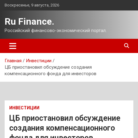
Перейти
Воскресенье, 9 августа, 2026
к
содержимому
Ru Finance.
Российский финансово-экономический портал.
Главная
Инвестиции
ЦБ приостановил обсуждение создания
компенсационного фонда для инвесторов
ИНВЕСТИЦИИ
ЦБ приостановил обсуждение
создания компенсационного
фонда для инвесторов