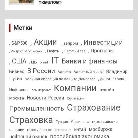
«квалов»
Метки
, Акции
, Инвестиции
, S&P500
, Газпром
, Прогнозы
, Нефть
, Нефть и газ
, Индекс МосБиржи
IT
, США
Банки и финансы
, ЦБ
brent
В России
Бизнес
Владимир
Валюта
Валютный рынок
Путин
Военная операция по защите Донбасса
Деньги
Европа
Компании
Инфляция
ЛУКОЙЛ
Коммерсант
Новости России
Москва
Облигации
Страхование
Промышленность
Страховка
антироссийские
Турция
Украина
мосбиржа
китай
санкции
евросоюз
газовый рынок
российская экономика
нефтяной рынок