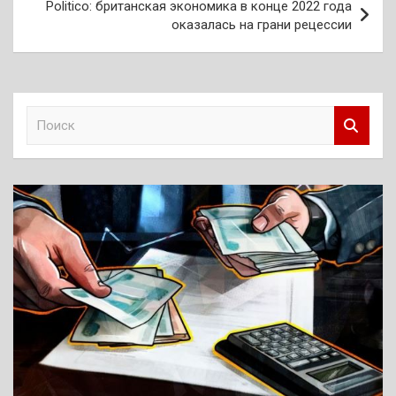
Politico: британская экономика в конце 2022 года
оказалась на грани рецессии
П
о
и
с
к