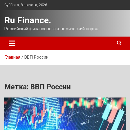
Перейти
Суббота, 8 августа, 2026
к
содержимому
Ru Finance.
Российский финансово-экономический портал.
Главная
ВВП России
Метка:
ВВП России