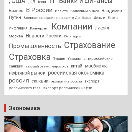
IT
, США
Банки и финансы
, ЦБ
brent
В России
Бизнес
Владимир
Валюта
Валютный рынок
Путин
Военная операция по защите Донбасса
Деньги
Европа
Компании
Инфляция
ЛУКОЙЛ
Коммерсант
Новости России
Москва
Облигации
Страхование
Промышленность
Страховка
антироссийские
Турция
Украина
мосбиржа
китай
санкции
евросоюз
газовый рынок
российская экономика
нефтяной рынок
россия
санкции
экспорт
экономика россии
российского газа
экспорт российской нефти
Экономика