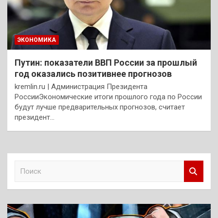
ЭКОНОМИКА
Путин: показатели ВВП России за прошлый
год оказались позитивнее прогнозов
kremlin.ru | Администрация Президента
РоссииЭкономические итоги прошлого года по России
будут лучше предварительных прогнозов, считает
президент…
П
о
и
с
к