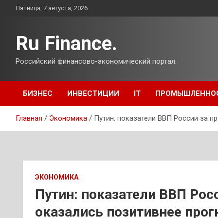
Перейти
Пятница, 7 августа, 2026
к
содержимому
Ru Finance.
Российский финансово-экономический портал.
БИЗНЕС
ИНВЕСТИЦИИ
IT
ПРОМЫШЛЕННО
Главная
Экономика
Путин: показатели ВВП России за п
ЭКОНОМИКА
Путин: показатели ВВП Рос
оказались позитивнее прог