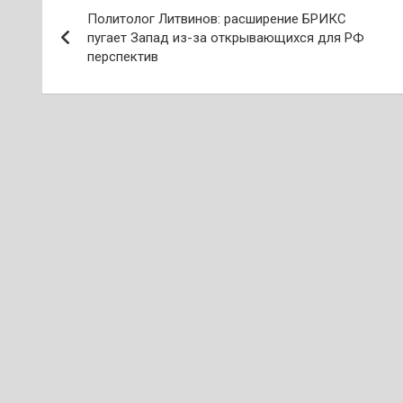
Навигация
Политолог Литвинов: расширение БРИКС
по
пугает Запад из-за открывающихся для РФ
перспектив
записям