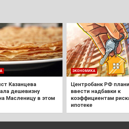
А
ЭКОНОМИКА
ст Казанцева
Центробанк РФ план
ала дешевизну
ввести надбавки к
на Масленицу в этом
коэффициентам риск
ипотеке