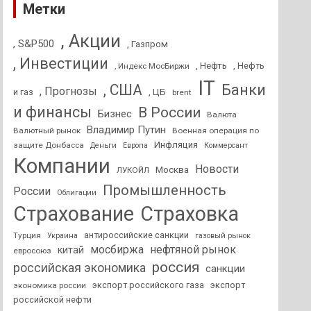
Метки
, Акции
, S&P500
, Газпром
, Инвестиции
, Нефть
, Нефть
, Индекс МосБиржи
IT
, США
Банки
, Прогнозы
и газ
, ЦБ
brent
и финансы
В России
Бизнес
Валюта
Владимир Путин
Валютный рынок
Военная операция по
Инфляция
защите Донбасса
Деньги
Европа
Коммерсант
Компании
Новости
Москва
ЛУКОЙЛ
Промышленность
России
Облигации
Страхование
Страховка
антироссийские санкции
Турция
Украина
газовый рынок
мосбиржа
нефтяной рынок
китай
евросоюз
россия
российская экономика
санкции
экспорт российского газа
экспорт
экономика россии
российской нефти