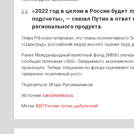
«2022 год в целом в России будет 
подсчеты», — сказал Путин в ответ
регионального продукта.
Глава РФ констатировал, что планы коллективного З
«Царьград», российский лидер высоко оценил труд д
Ранее Международный валютный фонд (МВФ) улучшил
сообщил телеканал «360». Ожидаемого экономическог
произошло. Теперь специалисты фонда оценивают п
«умеренно позитивный рост».
Поделиться: Игорь Руковишников
Источник:
rueconomics.ru
Метки:
ВВП России
,
путин
,
цыбульский