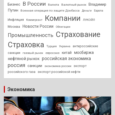
В России
Бизнес
Владимир
Валюта
Валютный рынок
Путин
Военная операция по защите Донбасса
Деньги
Европа
Компании
Инфляция
ЛУКОЙЛ
Коммерсант
Новости России
Москва
Облигации
Страхование
Промышленность
Страховка
антироссийские
Турция
Украина
мосбиржа
китай
санкции
евросоюз
газовый рынок
российская экономика
нефтяной рынок
россия
санкции
экспорт
экономика россии
российского газа
экспорт российской нефти
Экономика