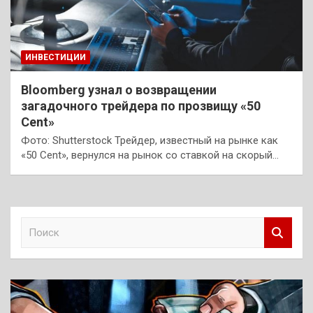
ИНВЕСТИЦИИ
Bloomberg узнал о возвращении
загадочного трейдера по прозвищу «50
Cent»
Фото: Shutterstock Трейдер, известный на рынке как
«50 Cent», вернулся на рынок со ставкой на скорый…
П
о
и
с
к