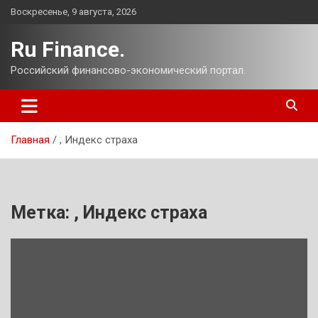
Перейти
Воскресенье, 9 августа, 2026
к
содержимому
Ru Finance.
Российский финансово-экономический портал.
Главная
, Индекс страха
Метка:
, Индекс страха