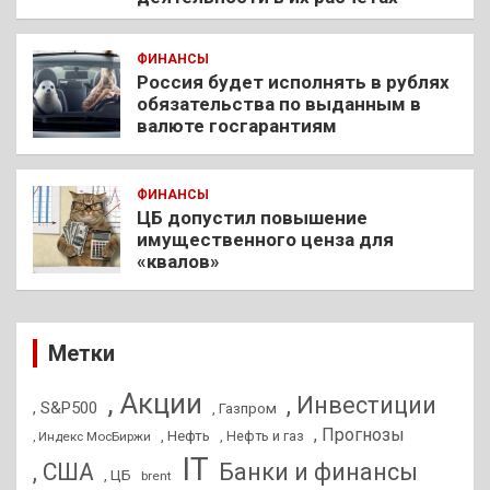
ФИНАНСЫ
Россия будет исполнять в рублях
обязательства по выданным в
валюте госгарантиям
ФИНАНСЫ
ЦБ допустил повышение
имущественного ценза для
«квалов»
Метки
, Акции
, Инвестиции
, S&P500
, Газпром
, Прогнозы
, Нефть
, Нефть и газ
, Индекс МосБиржи
IT
, США
Банки и финансы
, ЦБ
brent