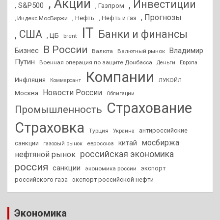
, Акции
, Инвестиции
, S&P500
, Газпром
, Прогнозы
, Нефть
, Нефть и газ
, Индекс МосБиржи
IT
, США
Банки и финансы
, ЦБ
brent
В России
Бизнес
Владимир
Валюта
Валютный рынок
Путин
Военная операция по защите Донбасса
Деньги
Европа
Компании
Инфляция
ЛУКОЙЛ
Коммерсант
Новости России
Москва
Облигации
Страхование
Промышленность
Страховка
антироссийские
Турция
Украина
мосбиржа
китай
санкции
евросоюз
газовый рынок
российская экономика
нефтяной рынок
россия
санкции
экспорт
экономика россии
российского газа
экспорт российской нефти
Экономика