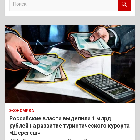
П
о
и
с
к
ЭКОНОМИКА
Российские власти выделили 1 млрд
рублей на развитие туристического курорта
«Шерегеш»