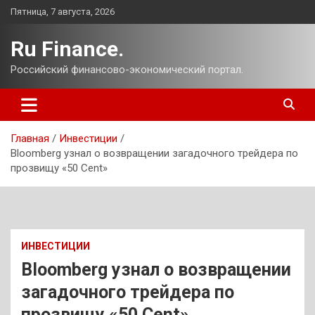
Перейти
Пятница, 7 августа, 2026
к
содержимому
Ru Finance.
Российский финансово-экономический портал.
Главная
Инвестиции
Bloomberg узнал о возвращении загадочного трейдера по
прозвищу «50 Cent»
ИНВЕСТИЦИИ
Bloomberg узнал о возвращении
загадочного трейдера по
прозвищу «50 Cent»