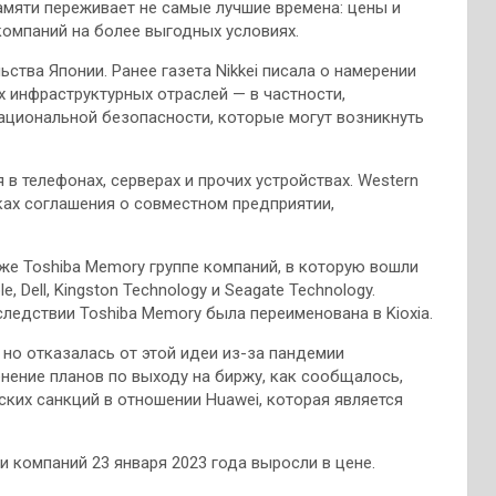
амяти переживает не самые лучшие времена: цены и
компаний на более выгодных условиях.
ства Японии. Ранее газета Nikkei писала о намерении
 инфраструктурных отраслей — в частности,
ациональной безопасности, которые могут возникнуть
в телефонах, серверах и прочих устройствах. Western
амках соглашения о совместном предприятии,
же Toshiba Memory группе компаний, в которую вошли
e, Dell, Kingston Technology и Seagate Technology.
ледствии Toshiba Memory была переименована в Kioxia.
, но отказалась от этой идеи из-за пандемии
нение планов по выходу на биржу, как сообщалось,
ких санкций в отношении Huawei, которая является
ции компаний 23 января 2023 года выросли в цене.