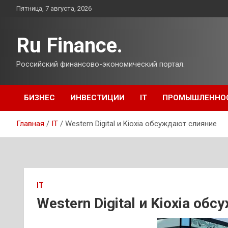
Перейти
Пятница, 7 августа, 2026
к
содержимому
Ru Finance.
Российский финансово-экономический портал.
БИЗНЕС
ИНВЕСТИЦИИ
IT
ПРОМЫШЛЕННО
Главная
IT
Western Digital и Kioxia обсуждают слияние
IT
Western Digital и Kioxia об