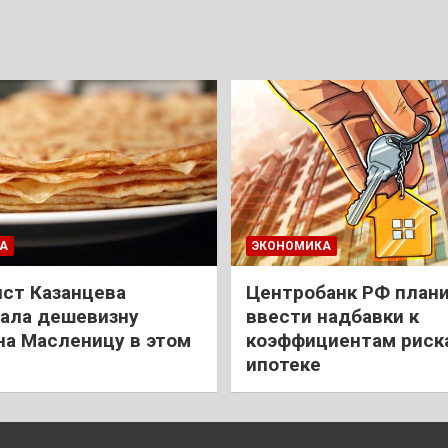
А
ЭКОНОМИКА
ст Казанцева
Центробанк РФ план
ала дешевизну
ввести надбавки к
на Масленицу в этом
коэффициентам риск
ипотеке