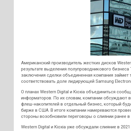
Американский производитель жестких дисков Western 
результате выделения полупроводникового бизнеса To
заключения сделки объединенная компания займет тр
соответствовать доле лидирующей Samsung Electroni
О планах Western Digital и Kioxia объединиться соо
информаторов. По их словам, компании обсуждают вы
флеш-накопителей в отдельный бизнес, который будет
бирже в США. В итоге компании намереваются провес
стороны возобновили переговоры о слиянии ранее в 
Western Digital и Kioxia уже обсуждали слияние в 20