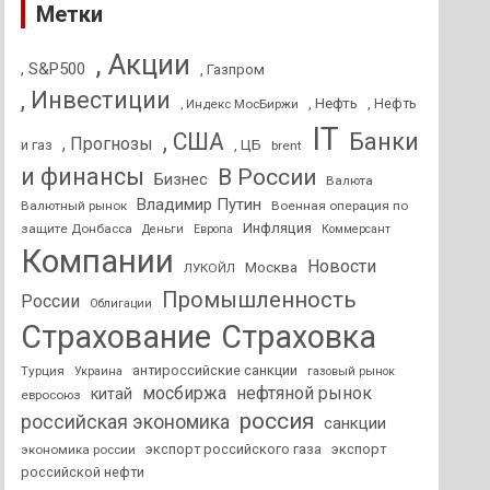
Метки
, Акции
, S&P500
, Газпром
, Инвестиции
, Нефть
, Нефть
, Индекс МосБиржи
IT
, США
Банки
, Прогнозы
и газ
, ЦБ
brent
и финансы
В России
Бизнес
Валюта
Владимир Путин
Валютный рынок
Военная операция по
Инфляция
защите Донбасса
Деньги
Европа
Коммерсант
Компании
Новости
Москва
ЛУКОЙЛ
Промышленность
России
Облигации
Страхование
Страховка
антироссийские санкции
Турция
Украина
газовый рынок
мосбиржа
нефтяной рынок
китай
евросоюз
россия
российская экономика
санкции
экспорт российского газа
экспорт
экономика россии
российской нефти