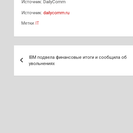
Источник: DailyComm
Источник:
dailycomm.ru
Метки:
IT
Навигация
IBM подвела финансовые итоги и сообщила об
по
увольнениях
записям