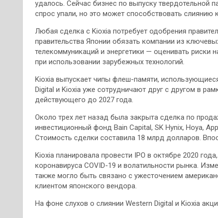
удалось. Сейчас бизнес по выпуску твердотельной п
спрос упали, но это может способствовать слиянию 
Любая сделка с Kioxia потребует одобрения правитель
правительства Японии обязать компании из ключевых
телекоммуникаций и энергетики — оценивать риски н
при использовании зарубежных технологий.
Kioxia выпускает чипы флеш-памяти, использующиеся 
Digital и Kioxia уже сотрудничают друг с другом в р
действующего до 2027 года.
Около трех лет назад была закрыта сделка по прода
инвестиционный фонд Bain Capital, SK Hynix, Hoya, Appl
Стоимость сделки составила 18 млрд долларов. Впос
Kioxia планировала провести IPO в октябре 2020 года
коронавируса COVID-19 и волатильности рынка. Изме
также могло быть связано с ужесточением американс
клиентом японского вендора.
На фоне слухов о слиянии Western Digital и Kioxia ак