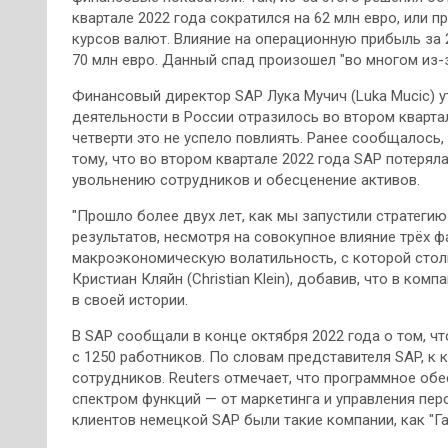
квартале 2022 года сократился на 62 млн евро, или п
курсов валют. Влияние на операционную прибыль за 
70 млн евро. Данный спад произошел "во многом из-
Финансовый директор SAP Лука Мучич (Luka Mucic) у
деятельности в России отразилось во втором квартал
четверти это не успело повлиять. Ранее сообщалось,
тому, что во втором квартале 2022 года SAP потерял
увольнению сотрудников и обесценение активов.
"Прошло более двух лет, как мы запустили стратег
результатов, несмотря на совокупное влияние трёх ф
макроэкономическую волатильность, с которой стол
Кристиан Кляйн (Christian Klein), добавив, что в ком
в своей истории.
В SAP сообщали в конце октября 2022 года о том, чт
с 1250 работников. По словам представителя SAP, к 
сотрудников. Reuters отмечает, что программное о
спектром функций — от маркетинга и управления пер
клиентов немецкой SAP были такие компании, как "Га