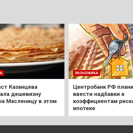
А
ЭКОНОМИКА
ст Казанцева
Центробанк РФ план
ала дешевизну
ввести надбавки к
на Масленицу в этом
коэффициентам риск
ипотеке