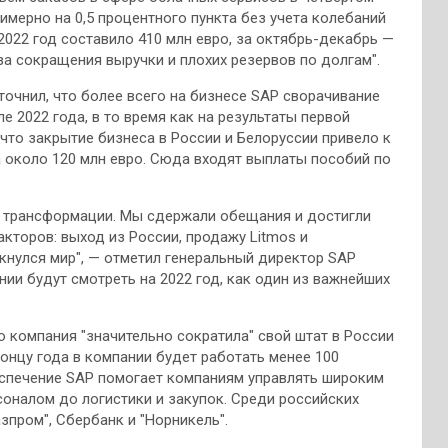
римерно на 0,5 процентного пункта без учета колебаний
2022 год составило 410 млн евро, за октябрь-декабрь —
за сокращения выручки и плохих резервов по долгам".
точнил, что более всего на бизнесе SAP сворачивание
е 2022 года, в то время как на результаты первой
 что закрытие бизнеса в России и Белоруссии привело к
а около 120 млн евро. Сюда входят выплаты пособий по
ию трансформации. Мы сдержали обещания и достигли
акторов: выход из России, продажу Litmos и
кнулся мир", — отметил генеральный директор SAP
пании будут смотреть на 2022 год, как один из важнейших
о компания "значительно сократила" свой штат в России
концу года в компании будет работать менее 100
беспечение SAP помогает компаниям управлять широким
соналом до логистики и закупок. Среди российских
зпром", Сбербанк и "Норникель".