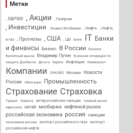
Метки
, Акции
, S&P500
, Газпром
, Инвестиции
, Нефть
, Нефть
, Индекс МосБиржи
IT
, США
Банки
, Прогнозы
и газ
, ЦБ
brent
и финансы
В России
Бизнес
Валюта
Владимир Путин
Валютный рынок
Военная операция по
Инфляция
защите Донбасса
Деньги
Европа
Коммерсант
Компании
Новости
Москва
ЛУКОЙЛ
Промышленность
России
Облигации
Страхование
Страховка
антироссийские санкции
Турция
Украина
газовый рынок
мосбиржа
нефтяной рынок
китай
евросоюз
россия
российская экономика
санкции
экспорт российского газа
экспорт
экономика россии
российской нефти