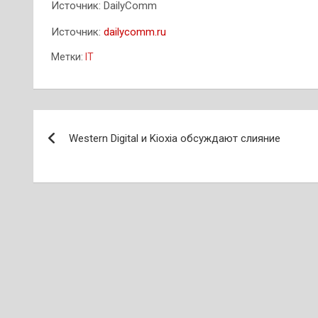
Источник: DailyComm
Источник:
dailycomm.ru
Метки:
IT
Навигация
Western Digital и Kioxia обсуждают слияние
по
записям