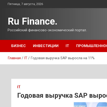
Перейти
Пятница, 7 августа, 2026
к
содержимому
Ru Finance.
Российский финансово-экономический портал.
БИЗНЕС
ИНВЕСТИЦИИ
IT
ПРОМЫШЛЕННО
Главная
IT
Годовая выручка SAP выросла на 11%
IT
Годовая выручка SAP выро