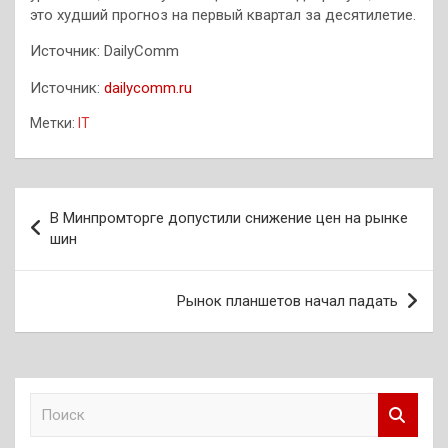
это худший прогноз на первый квартал за десятилетие.
Источник: DailyComm
Источник:
dailycomm.ru
Метки:
IT
Навигация
В Минпромторге допустили снижение цен на рынке
по
шин
записям
Рынок планшетов начал падать
П
о
и