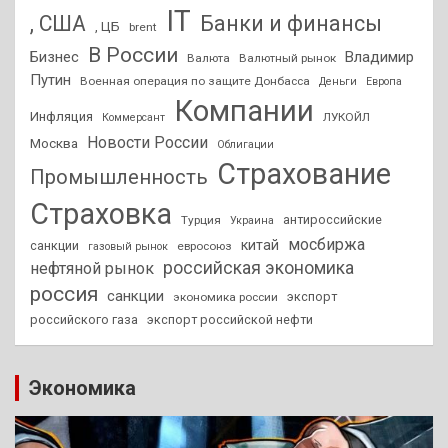
IT
, США
Банки и финансы
, ЦБ
brent
В России
Бизнес
Владимир
Валюта
Валютный рынок
Путин
Военная операция по защите Донбасса
Деньги
Европа
Компании
Инфляция
ЛУКОЙЛ
Коммерсант
Новости России
Москва
Облигации
Страхование
Промышленность
Страховка
антироссийские
Турция
Украина
мосбиржа
китай
санкции
евросоюз
газовый рынок
российская экономика
нефтяной рынок
россия
санкции
экспорт
экономика россии
российского газа
экспорт российской нефти
Экономика