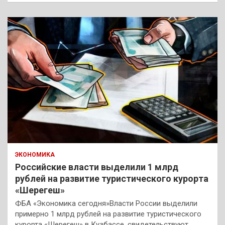
с
к
ЭКОНОМИКА
Российские власти выделили 1 млрд
рублей на развитие туристического курорта
«Шерегеш»
ФБА «Экономика сегодня»Власти России выделили
примерно 1 млрд рублей на развитие туристического
курорта «Шерегеш» в Кузбассе, свидетельствуют