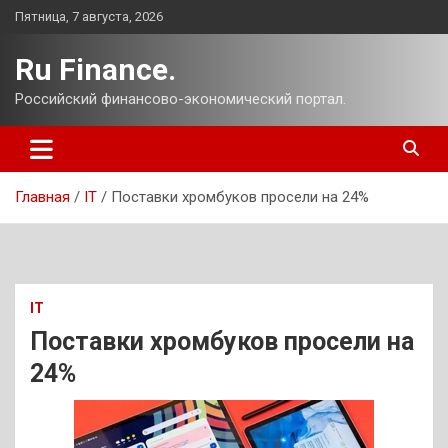
Перейти
Пятница, 7 августа, 2026
к
содержимому
Ru Finance.
Российский финансово-экономический портал.
Главная
IT
Поставки хромбуков просели на 24%
IT
Поставки хромбуков просели на
24%