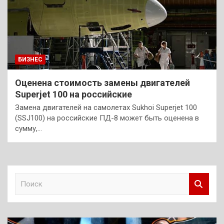
БИЗНЕС
Оценена стоимость замены двигателей
Superjet 100 на российские
Замена двигателей на самолетах Sukhoi Superjet 100
(SSJ100) на российские ПД-8 может быть оценена в
сумму,…
П
о
и
с
к