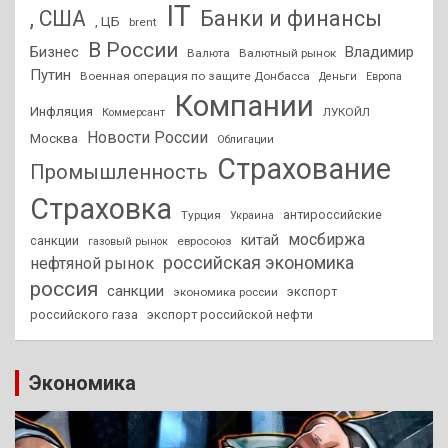
IT
, США
Банки и финансы
, ЦБ
brent
В России
Бизнес
Владимир
Валюта
Валютный рынок
Путин
Военная операция по защите Донбасса
Деньги
Европа
Компании
Инфляция
ЛУКОЙЛ
Коммерсант
Новости России
Москва
Облигации
Страхование
Промышленность
Страховка
антироссийские
Турция
Украина
мосбиржа
китай
санкции
евросоюз
газовый рынок
российская экономика
нефтяной рынок
россия
санкции
экспорт
экономика россии
российского газа
экспорт российской нефти
Экономика