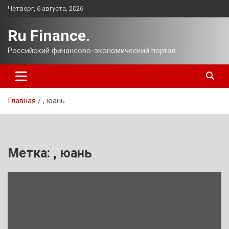
Перейти
Четверг, 6 августа, 2026
к
содержимому
Ru Finance.
Российский финансово-экономический портал.
Главная
, юань
Метка:
, юань