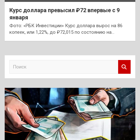
Курс доллара превысил ₽72 впервые с 9
января
Фото: «РБК Инвестиции» Курс доллара вырос на 86
копеек, или 1,22%, до ₽72,015 по состоянию на…
П
о
и
с
к