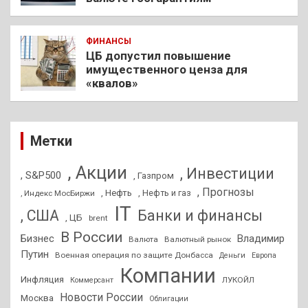
ФИНАНСЫ
ЦБ допустил повышение
имущественного ценза для
«квалов»
Метки
, Акции
, Инвестиции
, S&P500
, Газпром
, Прогнозы
, Нефть
, Нефть и газ
, Индекс МосБиржи
IT
, США
Банки и финансы
, ЦБ
brent
В России
Бизнес
Владимир
Валюта
Валютный рынок
Путин
Военная операция по защите Донбасса
Деньги
Европа
Компании
Инфляция
ЛУКОЙЛ
Коммерсант
Новости России
Москва
Облигации