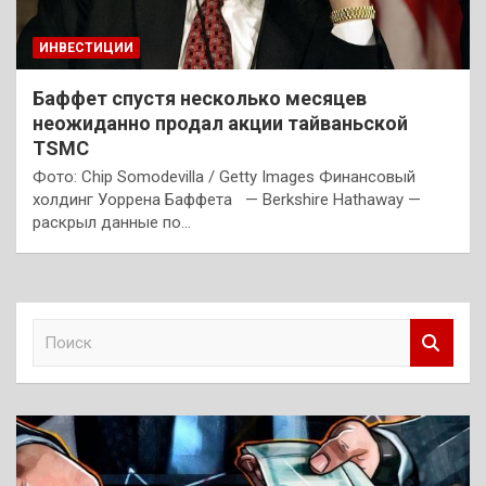
ИНВЕСТИЦИИ
Баффет спустя несколько месяцев
неожиданно продал акции тайваньской
TSMC
Фото: Chip Somodevilla / Getty Images Финансовый
холдинг Уоррена Баффета — Berkshire Hathaway —
раскрыл данные по…
П
о
и
с
к