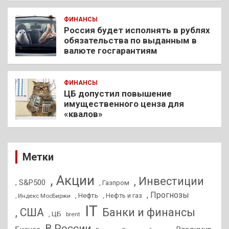
ФИНАНСЫ
Россия будет исполнять в рублях
обязательства по выданным в
валюте госгарантиям
ФИНАНСЫ
ЦБ допустил повышение
имущественного ценза для
«квалов»
Метки
, Акции
, Инвестиции
, S&P500
, Газпром
, Прогнозы
, Нефть
, Нефть и газ
, Индекс МосБиржи
IT
, США
Банки и финансы
, ЦБ
brent
В России