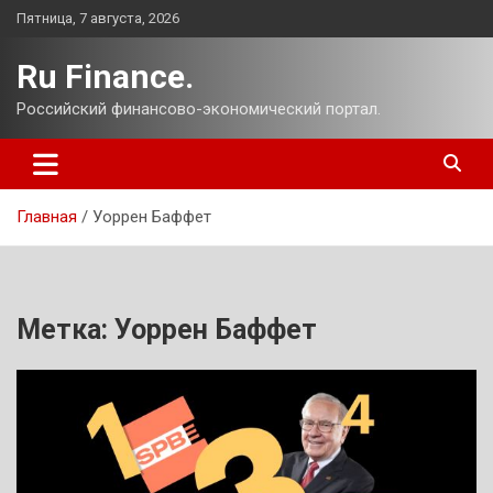
Перейти
Пятница, 7 августа, 2026
к
содержимому
Ru Finance.
Российский финансово-экономический портал.
Главная
Уоррен Баффет
Метка:
Уоррен Баффет