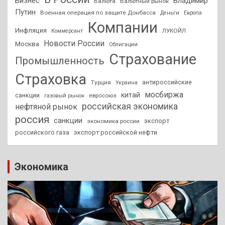
Бизнес
Владимир
Валюта
Валютный рынок
Путин
Военная операция по защите Донбасса
Деньги
Европа
Компании
Инфляция
ЛУКОЙЛ
Коммерсант
Новости России
Москва
Облигации
Страхование
Промышленность
Страховка
антироссийские
Турция
Украина
мосбиржа
китай
санкции
евросоюз
газовый рынок
российская экономика
нефтяной рынок
россия
санкции
экспорт
экономика россии
российского газа
экспорт российской нефти
Экономика