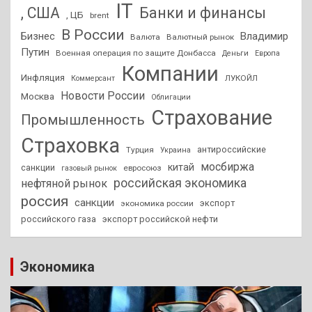
IT
, США
Банки и финансы
, ЦБ
brent
В России
Бизнес
Владимир
Валюта
Валютный рынок
Путин
Военная операция по защите Донбасса
Деньги
Европа
Компании
Инфляция
ЛУКОЙЛ
Коммерсант
Новости России
Москва
Облигации
Страхование
Промышленность
Страховка
антироссийские
Турция
Украина
мосбиржа
китай
санкции
евросоюз
газовый рынок
российская экономика
нефтяной рынок
россия
санкции
экспорт
экономика россии
российского газа
экспорт российской нефти
Экономика