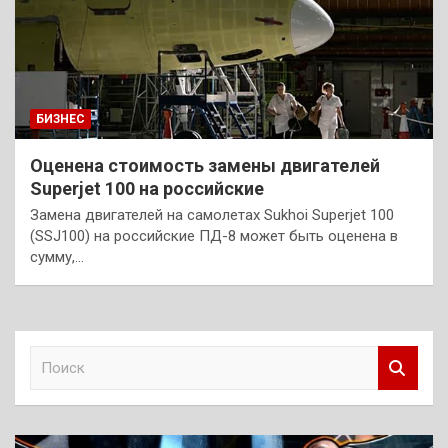
БИЗНЕС
Оценена стоимость замены двигателей
Superjet 100 на российские
Замена двигателей на самолетах Sukhoi Superjet 100
(SSJ100) на российские ПД-8 может быть оценена в
сумму,…
П
о
и
с
к