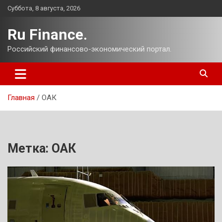
Перейти
Суббота, 8 августа, 2026
к
содержимому
Ru Finance.
Российский финансово-экономический портал.
Главная
ОАК
Метка:
ОАК