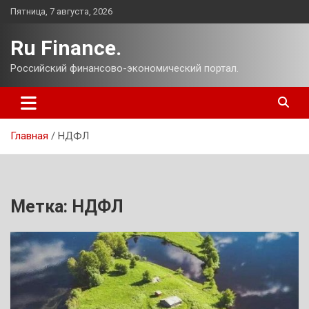
Перейти
Пятница, 7 августа, 2026
к
содержимому
Ru Finance.
Российский финансово-экономический портал.
Главная
НДФЛ
Метка:
НДФЛ