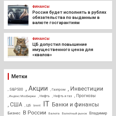
ФИНАНСЫ
Россия будет исполнять в рублях
обязательства по выданным в
валюте госгарантиям
ФИНАНСЫ
ЦБ допустил повышение
имущественного ценза для
«квалов»
Метки
, Акции
, Инвестиции
, S&P500
, Газпром
, Прогнозы
, Нефть
, Нефть и газ
, Индекс МосБиржи
IT
, США
Банки и финансы
, ЦБ
brent
В России
Бизнес
Владимир
Валюта
Валютный рынок