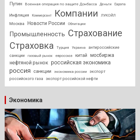
Путин
Военная операция по защите Донбасса
Деньги
Европа
Компании
Инфляция
ЛУКОЙЛ
Коммерсант
Новости России
Москва
Облигации
Страхование
Промышленность
Страховка
антироссийские
Турция
Украина
мосбиржа
китай
санкции
евросоюз
газовый рынок
российская экономика
нефтяной рынок
россия
санкции
экспорт
экономика россии
российского газа
экспорт российской нефти
Экономика