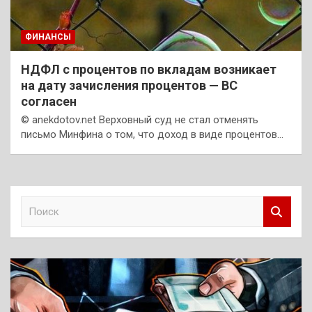
ФИНАНСЫ
НДФЛ с процентов по вкладам возникает
на дату зачисления процентов — ВС
согласен
© anekdotov.net Верховный суд не стал отменять
письмо Минфина о том, что доход в виде процентов…
П
о
и
с
к