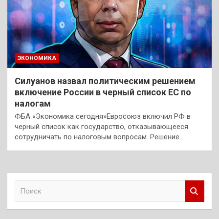
ЭКОНОМИКА
Силуанов назвал политическим решением
включение России в черный список ЕС по
налогам
ФБА «Экономика сегодня»Евросоюз включил РФ в
черный список как государство, отказывающееся
сотрудничать по налоговым вопросам. Решение…
П
о
и
с