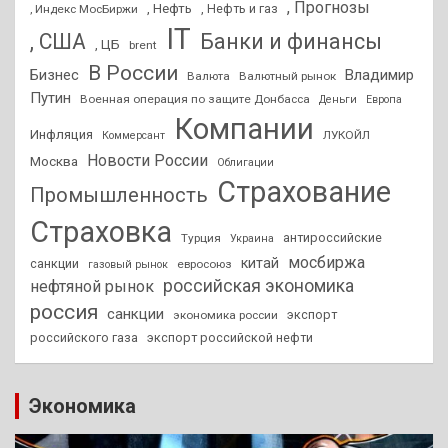
, Прогнозы
, Нефть
, Нефть и газ
, Индекс МосБиржи
IT
, США
Банки и финансы
, ЦБ
brent
В России
Бизнес
Владимир
Валюта
Валютный рынок
Путин
Военная операция по защите Донбасса
Деньги
Европа
Компании
Инфляция
ЛУКОЙЛ
Коммерсант
Новости России
Москва
Облигации
Страхование
Промышленность
Страховка
антироссийские
Турция
Украина
мосбиржа
китай
санкции
евросоюз
газовый рынок
российская экономика
нефтяной рынок
россия
санкции
экспорт
экономика россии
российского газа
экспорт российской нефти
Экономика