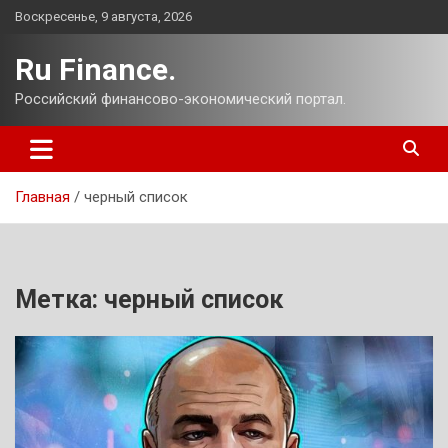
Перейти
Воскресенье, 9 августа, 2026
к
содержимому
Ru Finance.
Российский финансово-экономический портал.
Главная
черный список
Метка:
черный список