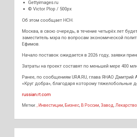
Gettyimages.ru
© Victor Plop / 500px
Об этом сообщает НСН.
Москва, в свою очередь, в течение четырёх лет буд
заместитель мэра по вопросам экономической поли
Ефимов.
Начало поставок ожидается в 2026 году, заявки прин
Затраты на проект составят по меньшей мере 400 млн
Ранее, по сообщениям URA.RU, глава ЯНАО Дмитрий
«Круг добра», благодаря которому тяжелобольные де
russian.rt.com
Метки:
, Инвестиции
,
Бизнес
,
В России
,
Завод
,
Лекарство
Навигация