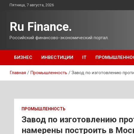
Перейти
Пятница, 7 августа, 2026
к
содержимому
Ru Finance.
Российский финансово-экономический портал.
БИЗНЕС
ИНВЕСТИЦИИ
IT
ПРОМЫШЛЕННО
Главная
Промышленность
Завод по изготовлению прот
ПРОМЫШЛЕННОСТЬ
Завод по изготовлению пр
намерены построить в Мос