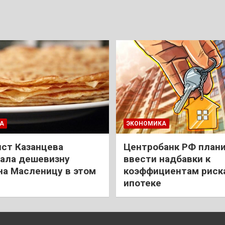
А
ЭКОНОМИКА
ст Казанцева
Центробанк РФ план
ала дешевизну
ввести надбавки к
на Масленицу в этом
коэффициентам риск
ипотеке