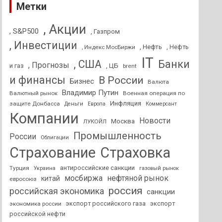
Метки
, Акции
, S&P500
, Газпром
, Инвестиции
, Нефть
, Нефть
, Индекс МосБиржи
IT
, США
Банки
, Прогнозы
и газ
, ЦБ
brent
и финансы
В России
Бизнес
Валюта
Владимир Путин
Валютный рынок
Военная операция по
Инфляция
защите Донбасса
Деньги
Европа
Коммерсант
Компании
Новости
Москва
ЛУКОЙЛ
Промышленность
России
Облигации
Страхование
Страховка
антироссийские санкции
Турция
Украина
газовый рынок
мосбиржа
нефтяной рынок
китай
евросоюз
россия
российская экономика
санкции
экспорт российского газа
экспорт
экономика россии
российской нефти