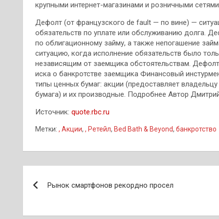
крупными интернет-магазинами и розничными сетями
Дефолт (от французского de fault — по вине) — сит
обязательств по уплате или обслуживанию долга. Де
по облигационному займу, а также непогашение займ
ситуацию, когда исполнение обязательств было толь
независящим от заемщика обстоятельствам. Дефолт
иска о банкротстве заемщика Финансовый инстурмен
типы ценных бумаг: акции (предоставляет владельцу
бумага) и их производные. Подробнее Автор Дмитри
Источник:
quote.rbc.ru
Метки:
, Акции
,
, Ретейл
,
Bed Bath & Beyond
,
банкротство
Навигация
Рынок смартфонов рекордно просел
по
записям