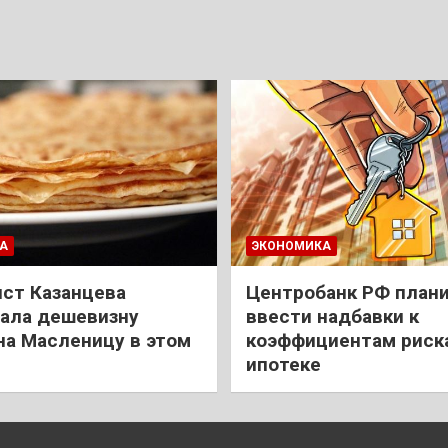
А
ЭКОНОМИКА
ст Казанцева
Центробанк РФ план
ала дешевизну
ввести надбавки к
на Масленицу в этом
коэффициентам риск
ипотеке