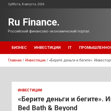
Перейти
Суббота, 8 августа, 2026
к
содержимому
Ru Finance.
Российский финансово-экономический портал.
БИЗНЕС
ИНВЕСТИЦИИ
IT
ПРОМЫШЛЕННО
Главная
Инвестиции
«Берите деньги и бегите». Инвестор
ИНВЕСТИЦИИ
«Берите деньги и бегите». 
Bed Bath & Beyond