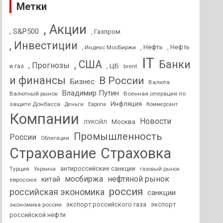
Метки
, Акции
, S&P500
, Газпром
, Инвестиции
, Нефть
, Нефть
, Индекс МосБиржи
IT
, США
Банки
, Прогнозы
и газ
, ЦБ
brent
и финансы
В России
Бизнес
Валюта
Владимир Путин
Валютный рынок
Военная операция по
Инфляция
защите Донбасса
Деньги
Европа
Коммерсант
Компании
Новости
Москва
ЛУКОЙЛ
Промышленность
России
Облигации
Страхование
Страховка
антироссийские санкции
Турция
Украина
газовый рынок
мосбиржа
нефтяной рынок
китай
евросоюз
россия
российская экономика
санкции
экспорт российского газа
экспорт
экономика россии
российской нефти