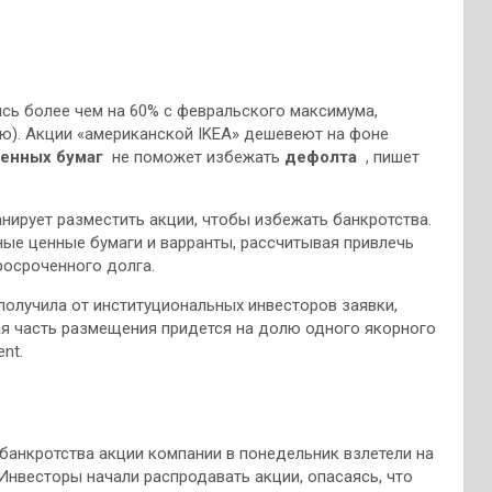
ись более чем на 60% с февральского максимума,
цию). Акции «американской IKEA» дешевеют на фоне
енных бумаг
не поможет избежать
дефолта
, пишет
анирует разместить акции, чтобы избежать банкротства.
ые ценные бумаги и варранты, рассчитывая привлечь
росроченного долга.
 получила от институциональных инвесторов заявки,
 часть размещения придется на долю одного якорного
nt.
 банкротства акции компании в понедельник взлетели на
Инвесторы начали распродавать акции, опасаясь, что