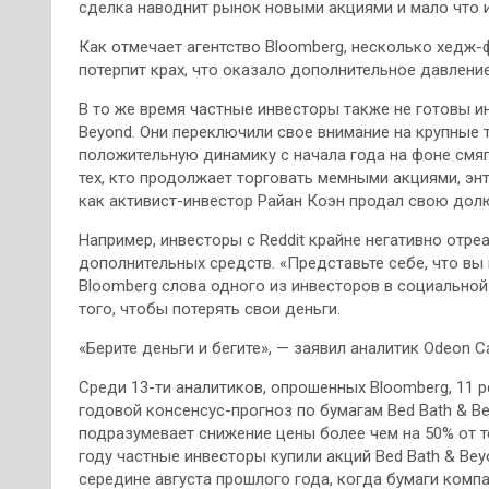
сделка наводнит рынок новыми акциями и мало что 
Как отмечает агентство Bloomberg, несколько хедж-
потерпит крах, что оказало дополнительное давление
В то же время частные инвесторы также не готовы и
Beyond. Они переключили свое внимание на крупные
положительную динамику с начала года на фоне смя
тех, кто продолжает торговать мемными акциями, энту
как активист-инвестор Райан Коэн продал свою долю 
Например, инвесторы с Reddit крайне негативно отр
дополнительных средств. «Представьте себе, что вы
Bloomberg слова одного из инвесторов в социальной с
того, чтобы потерять свои деньги.
«Берите деньги и бегите», — заявил аналитик Odeon C
Среди 13-ти аналитиков, опрошенных Bloomberg, 11 
годовой консенсус-прогноз по бумагам Bed Bath & Be
подразумевает снижение цены более чем на 50% от т
году частные инвесторы купили акций Bed Bath & Bey
середине августа прошлого года, когда бумаги компа