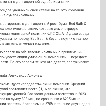
изменит в долгосрочной судьбе компании.
фондов увеличили свои ставки на то, что компания
 на бумаги компании.
нвестировать в долгосрочный рост бумаг Bed Bath &
 технологические акции, которые демонстрируют
гчения монетарной политики ФРС США. И даже среди
зиазм по поводу Bed Bath & Beyond поутих с тех пор,
в августе, отмечает издание.
еагировали на объявление компании о привлечении
 покупаете акции умирающей компании», — передает
ети. По его словам, те, кто это делает, заслуживают
apital Александр Арнольд.
рекомендуют «продавать» акции компании. Средний
yond составляет всего $1,16 за акцию, что
екущих уровней. Согласно данным агентства, в 2023
ond на сумму $98 млн, по сравнению с $205 млн в
нии взлетели более чем на 275% в течение двух недель.