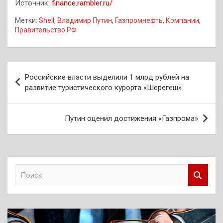
Источник:
finance.rambler.ru/
Метки:
Shell
,
Владимир Путин
,
Газпромнефть
,
Компании
,
Правительство РФ
Навигация
Российские власти выделили 1 млрд рублей на
по
развитие туристического курорта «Шерегеш»
записям
Путин оценил достижения «Газпрома»
П
о
и
с
к