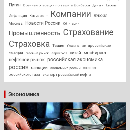
Путин
Военная операция по защите Донбасса
Деньги
Европа
Компании
Инфляция
ЛУКОЙЛ
Коммерсант
Новости России
Москва
Облигации
Страхование
Промышленность
Страховка
антироссийские
Турция
Украина
мосбиржа
китай
санкции
евросоюз
газовый рынок
российская экономика
нефтяной рынок
россия
санкции
экспорт
экономика россии
российского газа
экспорт российской нефти
Экономика