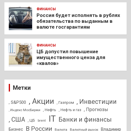
ФИНАНСЫ
Россия будет исполнять в рублях
обязательства по выданным в
валюте госгарантиям
ФИНАНСЫ
ЦБ допустил повышение
имущественного ценза для
«квалов»
Метки
, Акции
, Инвестиции
, S&P500
, Газпром
, Прогнозы
, Нефть
, Нефть и газ
, Индекс МосБиржи
IT
, США
Банки и финансы
, ЦБ
brent
В России
Бизнес
Владимир
Валюта
Валютный рынок