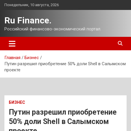
Перейти
Понедельник, 10 августа, 2026
к
содержимому
Ru Finance.
Российский финансово-экономический портал.
Главная
Бизнес
Путин разрешил приобретение 50% доли Shell в Салымском
проекте
БИЗНЕС
Путин разрешил приобретение
50% доли Shell в Салымском
проекте