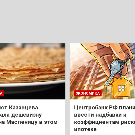
А
ЭКОНОМИКА
ст Казанцева
Центробанк РФ план
ала дешевизну
ввести надбавки к
на Масленицу в этом
коэффициентам риск
ипотеке