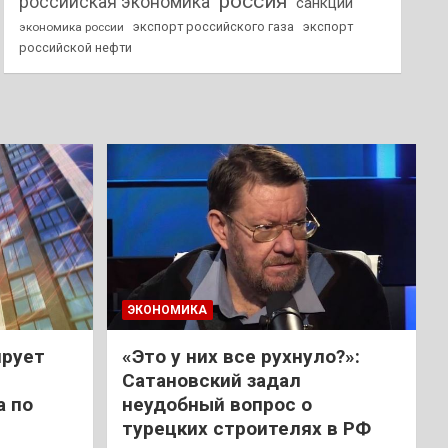
россия
российская экономика
санкции
экспорт российского газа
экспорт
экономика россии
российской нефти
ЭКОНОМИКА
ирует
«Это у них все рухнуло?»:
Сатановский задал
а по
неудобный вопрос о
турецких строителях в РФ