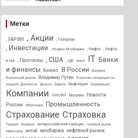
Метки
, Акции
, S&P500
, Газпром
, Инвестиции
, Нефть
, Нефть
, Индекс МосБиржи
IT
, США
Банки
, Прогнозы
и газ
, ЦБ
brent
и финансы
В России
Бизнес
Валюта
Владимир Путин
Валютный рынок
Военная операция по
Инфляция
защите Донбасса
Деньги
Европа
Коммерсант
Компании
Новости
Москва
ЛУКОЙЛ
Промышленность
России
Облигации
Страхование
Страховка
антироссийские санкции
Турция
Украина
газовый рынок
мосбиржа
нефтяной рынок
китай
евросоюз