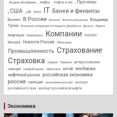
, Прогнозы
, Нефть
, Нефть и газ
, Индекс МосБиржи
IT
, США
Банки и финансы
, ЦБ
brent
В России
Бизнес
Владимир
Валюта
Валютный рынок
Путин
Военная операция по защите Донбасса
Деньги
Европа
Компании
Инфляция
ЛУКОЙЛ
Коммерсант
Новости России
Москва
Облигации
Страхование
Промышленность
Страховка
антироссийские
Турция
Украина
мосбиржа
китай
санкции
евросоюз
газовый рынок
российская экономика
нефтяной рынок
россия
санкции
экспорт
экономика россии
российского газа
экспорт российской нефти
Экономика