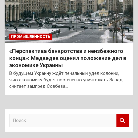
ПРОМЫШЛЕННОСТЬ
«Перспектива банкротства и неизбежного
конца»: Медведев оценил положение дел в
экономике Украины
В будущем Украину ждёт печальный удел колонии,
чью экономику будет постепенно уничтожать Запад,
считает зампред Совбеза…
П
о
и
с