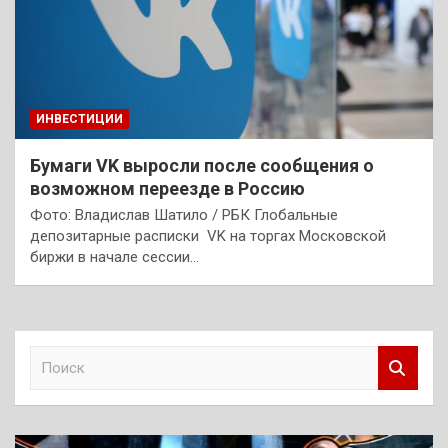
ИНВЕСТИЦИИ
Бумаги VK выросли после сообщения о
возможном переезде в Россию
Фото: Владислав Шатило / РБК Глобальные
депозитарные расписки VK на торгах Московской
биржи в начале сессии…
П
о
и
с
к