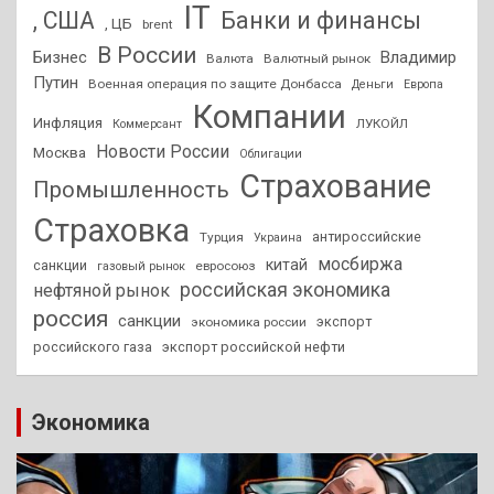
IT
, США
Банки и финансы
, ЦБ
brent
В России
Бизнес
Владимир
Валюта
Валютный рынок
Путин
Военная операция по защите Донбасса
Деньги
Европа
Компании
Инфляция
ЛУКОЙЛ
Коммерсант
Новости России
Москва
Облигации
Страхование
Промышленность
Страховка
антироссийские
Турция
Украина
мосбиржа
китай
санкции
евросоюз
газовый рынок
российская экономика
нефтяной рынок
россия
санкции
экспорт
экономика россии
российского газа
экспорт российской нефти
Экономика