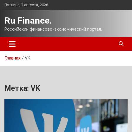
Перейти
Пятница, 7 августа, 2026
к
содержимому
Ru Finance.
Российский финансово-экономический портал.
Главная
VK
Метка:
VK