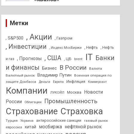
Метки
, Акции
, S&P500
, Газпром
, Инвестиции
, Нефть
, Нефть
, Индекс МосБиржи
IT
, США
Банки
, Прогнозы
и газ
, ЦБ
brent
и финансы
В России
Бизнес
Валюта
Владимир Путин
Валютный рынок
Военная операция по
Инфляция
защите Донбасса
Деньги
Европа
Коммерсант
Компании
Новости
Москва
ЛУКОЙЛ
Промышленность
России
Облигации
Страхование
Страховка
антироссийские санкции
Турция
Украина
газовый рынок
мосбиржа
нефтяной рынок
китай
евросоюз