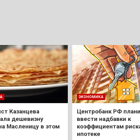
А
ЭКОНОМИКА
ст Казанцева
Центробанк РФ план
ала дешевизну
ввести надбавки к
на Масленицу в этом
коэффициентам риск
ипотеке