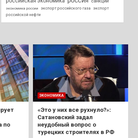
россия
российская экономика
санкции
экспорт российского газа
экспорт
экономика россии
российской нефти
ЭКОНОМИКА
ирует
«Это у них все рухнуло?»:
Сатановский задал
а по
неудобный вопрос о
турецких строителях в РФ