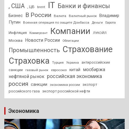
IT
, США
Банки и финансы
, ЦБ
brent
В России
Бизнес
Владимир
Валюта
Валютный рынок
Путин
Военная операция по защите Донбасса
Деньги
Европа
Компании
Инфляция
ЛУКОЙЛ
Коммерсант
Новости России
Москва
Облигации
Страхование
Промышленность
Страховка
антироссийские
Турция
Украина
мосбиржа
китай
санкции
евросоюз
газовый рынок
российская экономика
нефтяной рынок
россия
санкции
экспорт
экономика россии
российского газа
экспорт российской нефти
Экономика