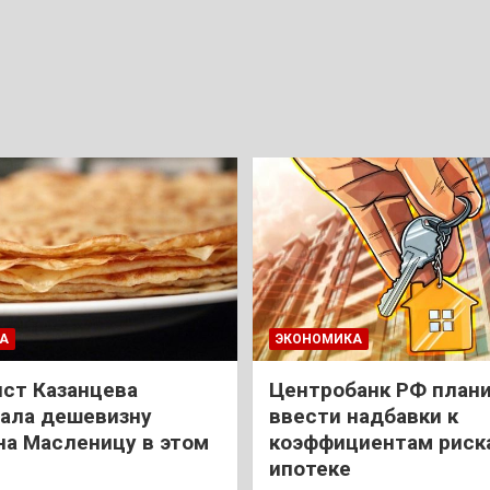
А
ЭКОНОМИКА
ст Казанцева
Центробанк РФ план
ала дешевизну
ввести надбавки к
на Масленицу в этом
коэффициентам риск
ипотеке