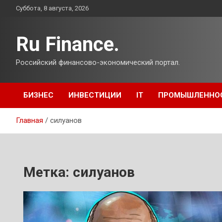
Перейти
Суббота, 8 августа, 2026
к
содержимому
Ru Finance.
Российский финансово-экономический портал.
БИЗНЕС
ИНВЕСТИЦИИ
IT
ПРОМЫШЛЕННО
Главная
силуанов
Метка:
силуанов