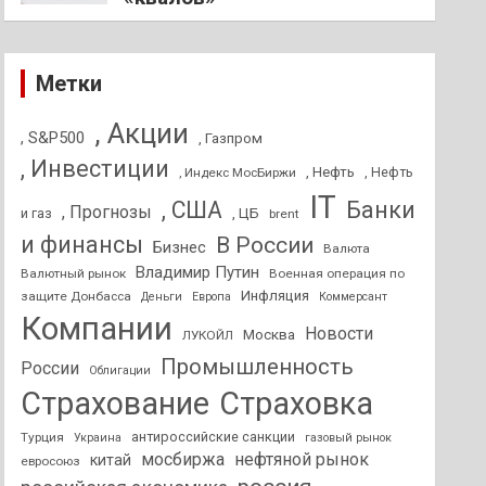
Метки
, Акции
, S&P500
, Газпром
, Инвестиции
, Нефть
, Нефть
, Индекс МосБиржи
IT
, США
Банки
, Прогнозы
и газ
, ЦБ
brent
и финансы
В России
Бизнес
Валюта
Владимир Путин
Валютный рынок
Военная операция по
Инфляция
защите Донбасса
Деньги
Европа
Коммерсант
Компании
Новости
Москва
ЛУКОЙЛ
Промышленность
России
Облигации
Страхование
Страховка
антироссийские санкции
Турция
Украина
газовый рынок
мосбиржа
нефтяной рынок
китай
евросоюз