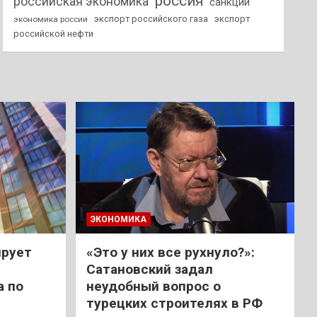
россия
российская экономика
санкции
экспорт российского газа
экспорт
экономика россии
российской нефти
ЭКОНОМИКА
ирует
«Это у них все рухнуло?»:
Сатановский задал
а по
неудобный вопрос о
турецких строителях в РФ