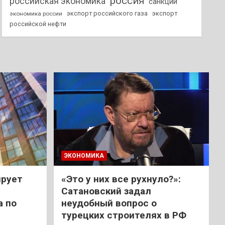
россия
российская экономика
санкции
экспорт российского газа
экспорт
экономика россии
российской нефти
ЭКОНОМИКА
ирует
«Это у них все рухнуло?»:
Сатановский задал
а по
неудобный вопрос о
турецких строителях в РФ