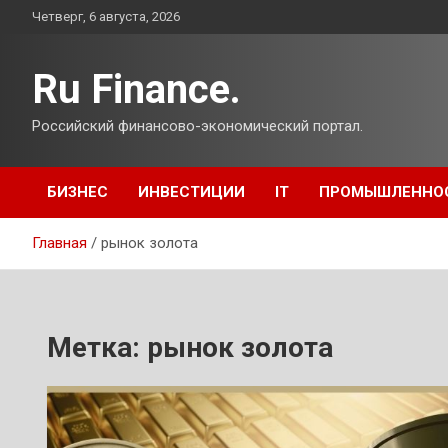
Перейти
Четверг, 6 августа, 2026
к
содержимому
Ru Finance.
Российский финансово-экономический портал.
БИЗНЕС
ИНВЕСТИЦИИ
IT
ПРОМЫШЛЕННО
Главная
рынок золота
Метка:
рынок золота