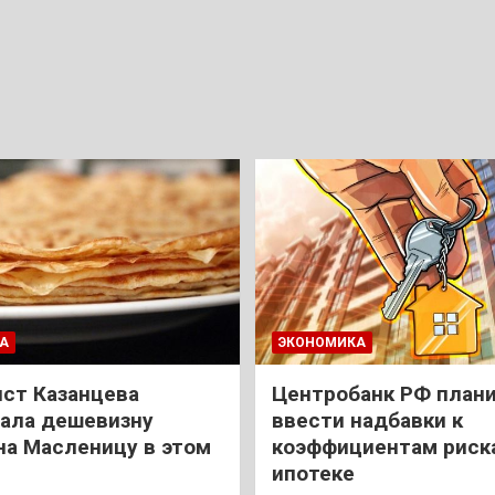
А
ЭКОНОМИКА
ст Казанцева
Центробанк РФ план
ала дешевизну
ввести надбавки к
на Масленицу в этом
коэффициентам риск
ипотеке