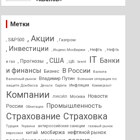
Метки
, Акции
, S&P500
, Газпром
, Инвестиции
, Нефть
, Нефть
, Индекс МосБиржи
IT
, США
Банки
, Прогнозы
и газ
, ЦБ
brent
и финансы
В России
Бизнес
Валюта
Владимир Путин
Валютный рынок
Военная операция по
Инфляция
защите Донбасса
Деньги
Европа
Коммерсант
Компании
Новости
Москва
ЛУКОЙЛ
Промышленность
России
Облигации
Страхование
Страховка
антироссийские санкции
Турция
Украина
газовый рынок
мосбиржа
нефтяной рынок
китай
евросоюз