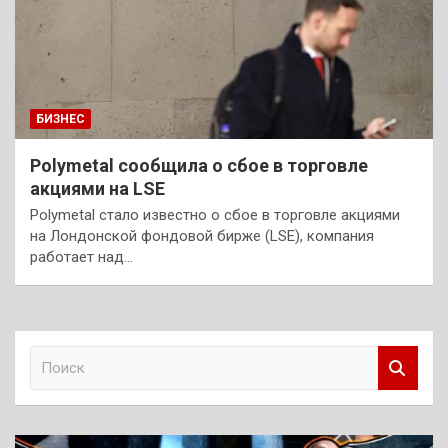
БИЗНЕС
Polymetal сообщила о сбое в торговле
акциями на LSE
Polymetal стало известно о сбое в торговле акциями
на Лондонской фондовой бирже (LSE), компания
работает над…
П
о
и
с
к