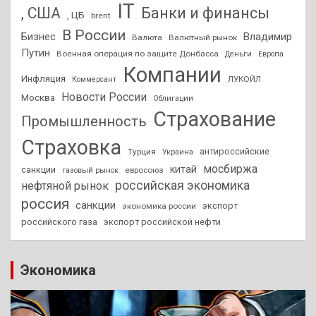
IT
, США
Банки и финансы
, ЦБ
brent
В России
Бизнес
Владимир
Валюта
Валютный рынок
Путин
Военная операция по защите Донбасса
Деньги
Европа
Компании
Инфляция
ЛУКОЙЛ
Коммерсант
Новости России
Москва
Облигации
Страхование
Промышленность
Страховка
антироссийские
Турция
Украина
мосбиржа
китай
санкции
евросоюз
газовый рынок
российская экономика
нефтяной рынок
россия
санкции
экспорт
экономика россии
российского газа
экспорт российской нефти
Экономика