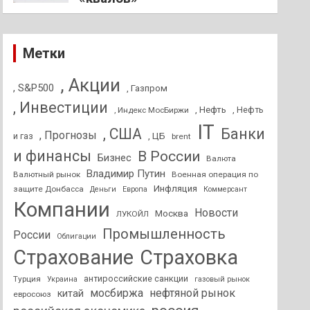
Метки
, Акции
, S&P500
, Газпром
, Инвестиции
, Нефть
, Нефть
, Индекс МосБиржи
IT
, США
Банки
, Прогнозы
и газ
, ЦБ
brent
и финансы
В России
Бизнес
Валюта
Владимир Путин
Валютный рынок
Военная операция по
Инфляция
защите Донбасса
Деньги
Европа
Коммерсант
Компании
Новости
Москва
ЛУКОЙЛ
Промышленность
России
Облигации
Страхование
Страховка
антироссийские санкции
Турция
Украина
газовый рынок
мосбиржа
нефтяной рынок
китай
евросоюз