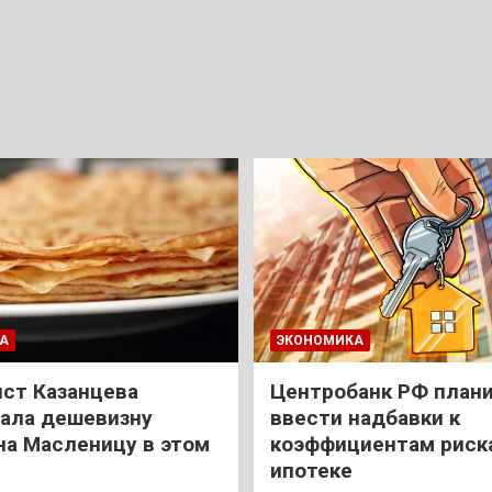
А
ЭКОНОМИКА
ст Казанцева
Центробанк РФ план
ала дешевизну
ввести надбавки к
на Масленицу в этом
коэффициентам риск
ипотеке