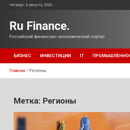
Перейти
Четверг, 6 августа, 2026
к
содержимому
Ru Finance.
Российский финансово-экономический портал.
БИЗНЕС
ИНВЕСТИЦИИ
IT
ПРОМЫШЛЕННО
Главная
Регионы
Метка:
Регионы