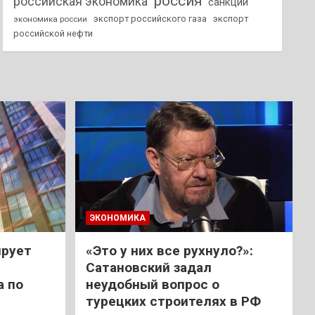
россия
российская экономика
санкции
экспорт российского газа
экспорт
экономика россии
российской нефти
ЭКОНОМИКА
ирует
«Это у них все рухнуло?»:
Сатановский задал
а по
неудобный вопрос о
турецких строителях в РФ