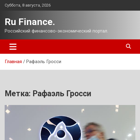
Перейти
Суббота, 8 августа, 2026
к
содержимому
Ru Finance.
Российский финансово-экономический портал.
Главная
Рафаэль Гросси
Метка:
Рафаэль Гросси