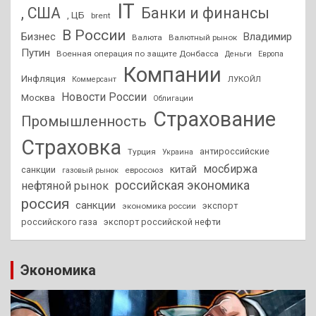
IT
, США
Банки и финансы
, ЦБ
brent
В России
Бизнес
Владимир
Валюта
Валютный рынок
Путин
Военная операция по защите Донбасса
Деньги
Европа
Компании
Инфляция
ЛУКОЙЛ
Коммерсант
Новости России
Москва
Облигации
Страхование
Промышленность
Страховка
антироссийские
Турция
Украина
мосбиржа
китай
санкции
евросоюз
газовый рынок
российская экономика
нефтяной рынок
россия
санкции
экспорт
экономика россии
российского газа
экспорт российской нефти
Экономика