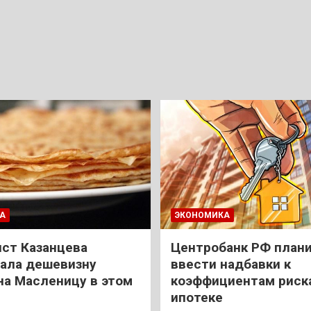
А
ЭКОНОМИКА
ст Казанцева
Центробанк РФ план
ала дешевизну
ввести надбавки к
на Масленицу в этом
коэффициентам риск
ипотеке