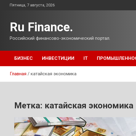
Перейти
Пятница, 7 августа, 2026
к
содержимому
Ru Finance.
Российский финансово-экономический портал.
БИЗНЕС
ИНВЕСТИЦИИ
IT
ПРОМЫШЛЕННО
Главная
катайская экономика
Метка:
катайская экономика