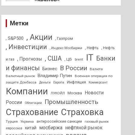
Метки
, Акции
, S&P500
, Газпром
, Инвестиции
, Нефть
, Нефть
, Индекс МосБиржи
IT
, США
Банки
, Прогнозы
и газ
, ЦБ
brent
и финансы
В России
Бизнес
Валюта
Владимир Путин
Валютный рынок
Военная операция по
Инфляция
защите Донбасса
Деньги
Европа
Коммерсант
Компании
Новости
Москва
ЛУКОЙЛ
Промышленность
России
Облигации
Страхование
Страховка
антироссийские санкции
Турция
Украина
газовый рынок
мосбиржа
нефтяной рынок
китай
евросоюз