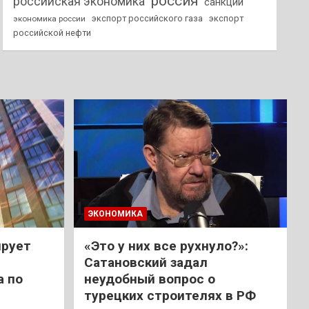
россия
российская экономика
санкции
экспорт российского газа
экспорт
экономика россии
российской нефти
ЭКОНОМИКА
ирует
«Это у них все рухнуло?»:
Сатановский задал
а по
неудобный вопрос о
турецких строителях в РФ