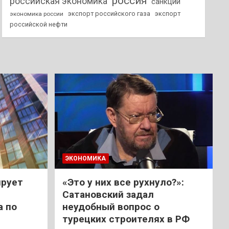
россия
российская экономика
санкции
экспорт российского газа
экспорт
экономика россии
российской нефти
ЭКОНОМИКА
ирует
«Это у них все рухнуло?»:
Сатановский задал
а по
неудобный вопрос о
турецких строителях в РФ