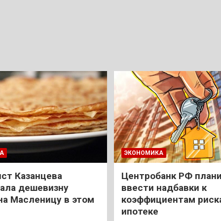
А
ЭКОНОМИКА
ст Казанцева
Центробанк РФ план
ала дешевизну
ввести надбавки к
на Масленицу в этом
коэффициентам риск
ипотеке