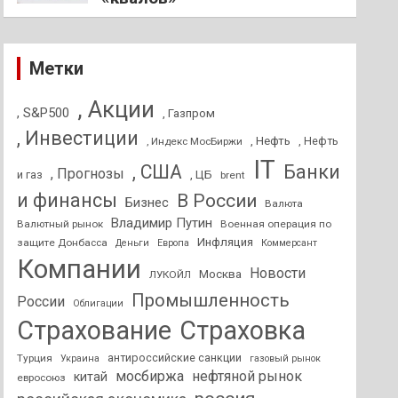
Метки
, Акции
, S&P500
, Газпром
, Инвестиции
, Нефть
, Нефть
, Индекс МосБиржи
IT
, США
Банки
, Прогнозы
и газ
, ЦБ
brent
и финансы
В России
Бизнес
Валюта
Владимир Путин
Валютный рынок
Военная операция по
Инфляция
защите Донбасса
Деньги
Европа
Коммерсант
Компании
Новости
Москва
ЛУКОЙЛ
Промышленность
России
Облигации
Страхование
Страховка
антироссийские санкции
Турция
Украина
газовый рынок
мосбиржа
нефтяной рынок
китай
евросоюз