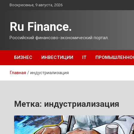
Перейти
Воскресенье, 9 августа, 2026
к
содержимому
Ru Finance.
Российский финансово-экономический портал.
БИЗНЕС
ИНВЕСТИЦИИ
IT
ПРОМЫШЛЕННО
Главная
индустриализация
Метка:
индустриализация