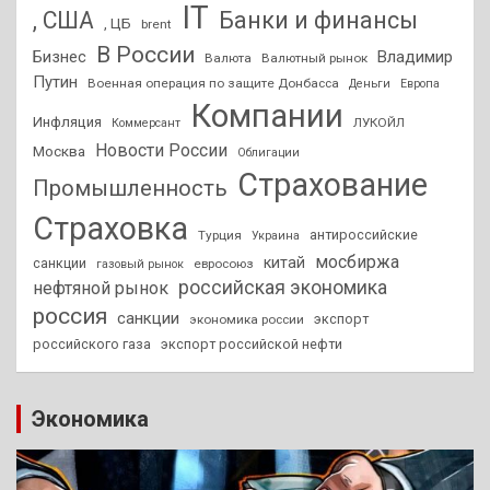
IT
, США
Банки и финансы
, ЦБ
brent
В России
Бизнес
Владимир
Валюта
Валютный рынок
Путин
Военная операция по защите Донбасса
Деньги
Европа
Компании
Инфляция
ЛУКОЙЛ
Коммерсант
Новости России
Москва
Облигации
Страхование
Промышленность
Страховка
антироссийские
Турция
Украина
мосбиржа
китай
санкции
евросоюз
газовый рынок
российская экономика
нефтяной рынок
россия
санкции
экспорт
экономика россии
российского газа
экспорт российской нефти
Экономика