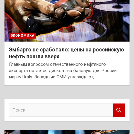
ЭКОНОМИКА
Эмбарго не сработало: цены на российскую
нефть пошли вверх
Главным вопросом отечественного нефтяного
экспорта остается дисконт на базовую для России
марку Urals. Западные СМИ утверждают,…
П
о
и
с
к