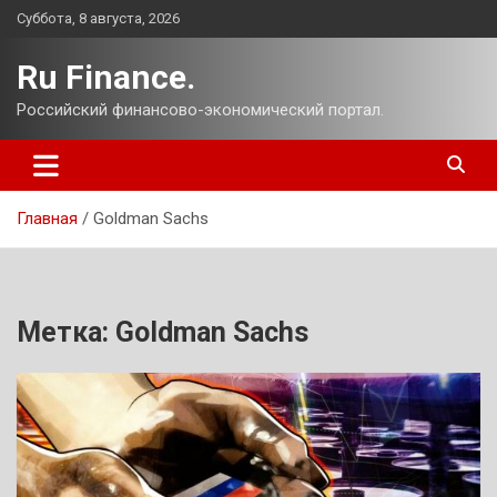
Перейти
Суббота, 8 августа, 2026
к
содержимому
Ru Finance.
Российский финансово-экономический портал.
Главная
Goldman Sachs
Метка:
Goldman Sachs