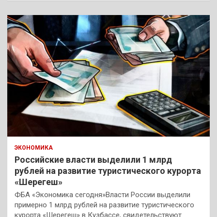
с
к
ЭКОНОМИКА
Российские власти выделили 1 млрд
рублей на развитие туристического курорта
«Шерегеш»
ФБА «Экономика сегодня»Власти России выделили
примерно 1 млрд рублей на развитие туристического
курорта «Шерегеш» в Кузбассе, свидетельствуют