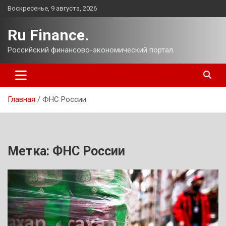
Перейти
Воскресенье, 9 августа, 2026
к
содержимому
Ru Finance.
Российский финансово-экономический портал.
Главная
ФНС России
Метка:
ФНС России