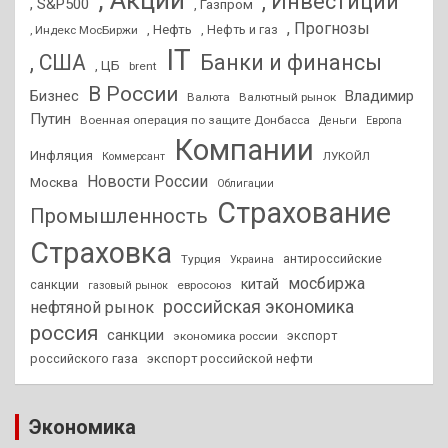
, Акции
, Инвестиции
, S&P500
, Газпром
, Прогнозы
, Нефть
, Нефть и газ
, Индекс МосБиржи
IT
, США
Банки и финансы
, ЦБ
brent
В России
Бизнес
Владимир
Валюта
Валютный рынок
Путин
Военная операция по защите Донбасса
Деньги
Европа
Компании
Инфляция
ЛУКОЙЛ
Коммерсант
Новости России
Москва
Облигации
Страхование
Промышленность
Страховка
антироссийские
Турция
Украина
мосбиржа
китай
санкции
евросоюз
газовый рынок
российская экономика
нефтяной рынок
россия
санкции
экспорт
экономика россии
российского газа
экспорт российской нефти
Экономика