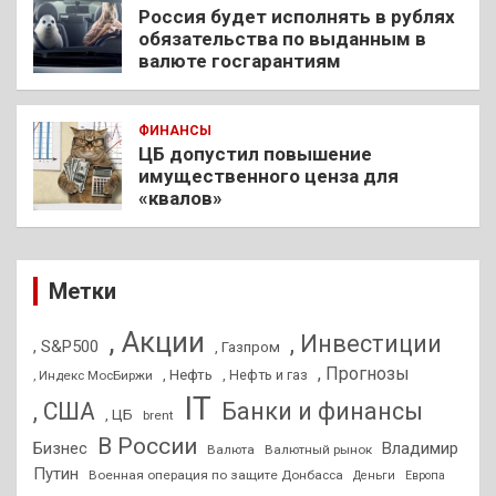
Россия будет исполнять в рублях
обязательства по выданным в
валюте госгарантиям
ФИНАНСЫ
ЦБ допустил повышение
имущественного ценза для
«квалов»
Метки
, Акции
, Инвестиции
, S&P500
, Газпром
, Прогнозы
, Нефть
, Нефть и газ
, Индекс МосБиржи
IT
, США
Банки и финансы
, ЦБ
brent
В России
Бизнес
Владимир
Валюта
Валютный рынок
Путин
Военная операция по защите Донбасса
Деньги
Европа