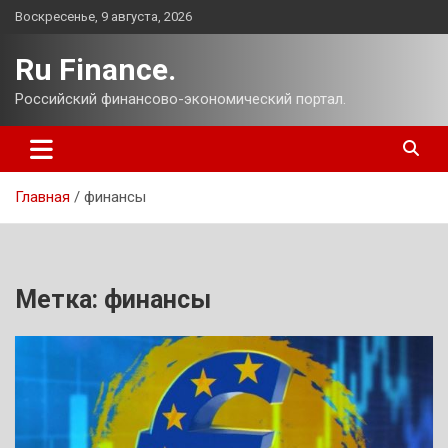
Перейти
Воскресенье, 9 августа, 2026
к
содержимому
Ru Finance.
Российский финансово-экономический портал.
Главная
финансы
Метка:
финансы