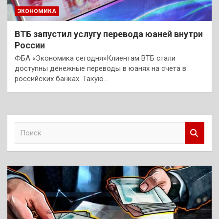
ЭКОНОМИКА
ВТБ запустил услугу перевода юаней внутри
России
ФБА «Экономика сегодня»Клиентам ВТБ стали
доступны денежные переводы в юанях на счета в
российских банках. Такую…
П
о
и
с
к