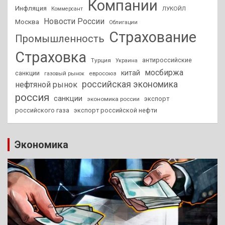
Компании
Инфляция
ЛУКОЙЛ
Коммерсант
Новости России
Москва
Облигации
Страхование
Промышленность
Страховка
антироссийские
Турция
Украина
мосбиржа
китай
санкции
евросоюз
газовый рынок
российская экономика
нефтяной рынок
россия
санкции
экспорт
экономика россии
российского газа
экспорт российской нефти
Экономика