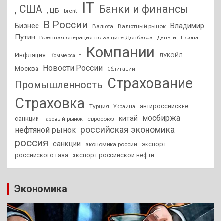
IT
, США
Банки и финансы
, ЦБ
brent
В России
Бизнес
Владимир
Валюта
Валютный рынок
Путин
Военная операция по защите Донбасса
Деньги
Европа
Компании
Инфляция
ЛУКОЙЛ
Коммерсант
Новости России
Москва
Облигации
Страхование
Промышленность
Страховка
антироссийские
Турция
Украина
мосбиржа
китай
санкции
евросоюз
газовый рынок
российская экономика
нефтяной рынок
россия
санкции
экспорт
экономика россии
российского газа
экспорт российской нефти
Экономика