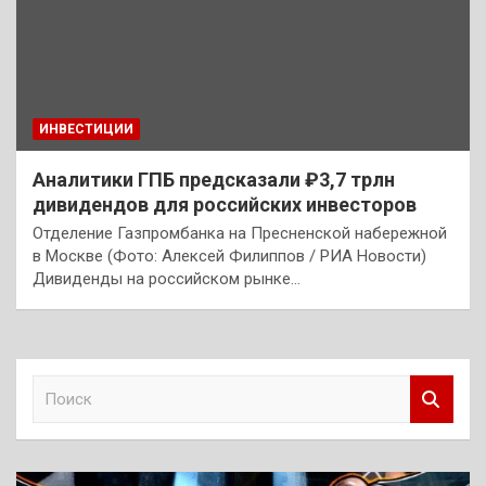
ИНВЕСТИЦИИ
Аналитики ГПБ предсказали ₽3,7 трлн
дивидендов для российских инвесторов
Отделение Газпромбанка на Пресненской набережной
в Москве (Фото: Алексей Филиппов / РИА Новости)
Дивиденды на российском рынке…
П
о
и
с
к