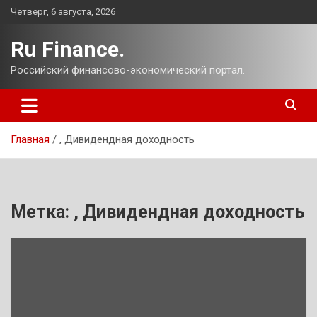
Перейти
Четверг, 6 августа, 2026
к
содержимому
Ru Finance.
Российский финансово-экономический портал.
Главная
, Дивидендная доходность
Метка:
, Дивидендная доходность