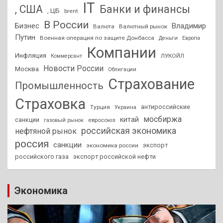
IT
, США
Банки и финансы
, ЦБ
brent
В России
Бизнес
Владимир
Валюта
Валютный рынок
Путин
Военная операция по защите Донбасса
Деньги
Европа
Компании
Инфляция
ЛУКОЙЛ
Коммерсант
Новости России
Москва
Облигации
Страхование
Промышленность
Страховка
антироссийские
Турция
Украина
мосбиржа
китай
санкции
евросоюз
газовый рынок
российская экономика
нефтяной рынок
россия
санкции
экспорт
экономика россии
российского газа
экспорт российской нефти
Экономика