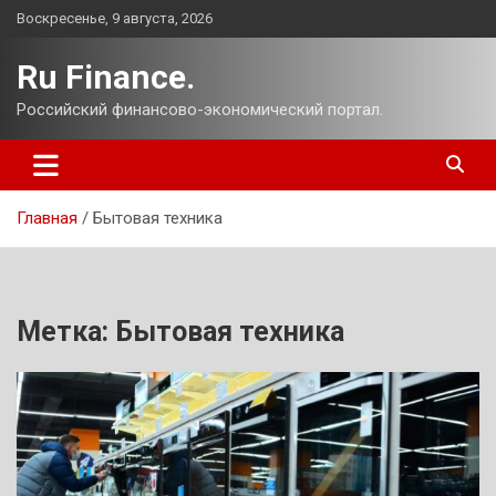
Перейти
Воскресенье, 9 августа, 2026
к
содержимому
Ru Finance.
Российский финансово-экономический портал.
Главная
Бытовая техника
Метка:
Бытовая техника