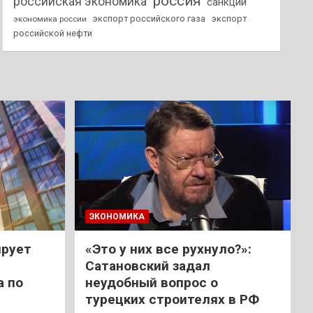
россия
российская экономика
санкции
экспорт российского газа
экспорт
экономика россии
российской нефти
ЭКОНОМИКА
ирует
«Это у них все рухнуло?»:
Сатановский задал
а по
неудобный вопрос о
турецких строителях в РФ