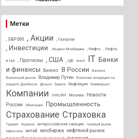
Метки
, Акции
, S&P500
, Газпром
, Инвестиции
, Нефть
, Нефть
, Индекс МосБиржи
IT
, США
Банки
, Прогнозы
и газ
, ЦБ
brent
и финансы
В России
Бизнес
Валюта
Владимир Путин
Валютный рынок
Военная операция по
Инфляция
защите Донбасса
Деньги
Европа
Коммерсант
Компании
Новости
Москва
ЛУКОЙЛ
Промышленность
России
Облигации
Страхование
Страховка
антироссийские санкции
Турция
Украина
газовый рынок
мосбиржа
нефтяной рынок
китай
евросоюз