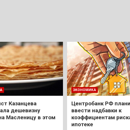
А
ЭКОНОМИКА
ст Казанцева
Центробанк РФ план
ала дешевизну
ввести надбавки к
на Масленицу в этом
коэффициентам риск
ипотеке