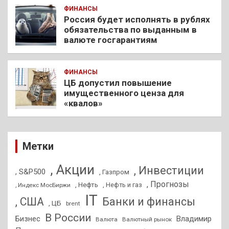
ФИНАНСЫ
Россия будет исполнять в рублях
обязательства по выданным в
валюте госгарантиям
ФИНАНСЫ
ЦБ допустил повышение
имущественного ценза для
«квалов»
Метки
, Акции
, Инвестиции
, S&P500
, Газпром
, Прогнозы
, Нефть
, Нефть и газ
, Индекс МосБиржи
IT
, США
Банки и финансы
, ЦБ
brent
В России
Бизнес
Владимир
Валюта
Валютный рынок