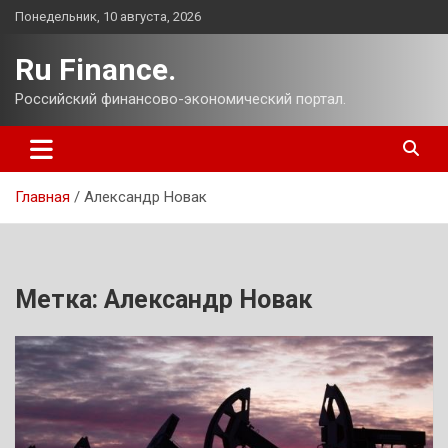
Перейти
Понедельник, 10 августа, 2026
к
содержимому
Ru Finance.
Российский финансово-экономический портал.
Главная
Александр Новак
Метка:
Александр Новак