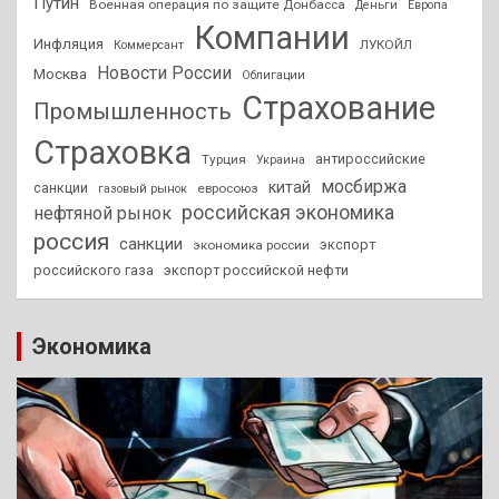
Путин
Военная операция по защите Донбасса
Деньги
Европа
Компании
Инфляция
ЛУКОЙЛ
Коммерсант
Новости России
Москва
Облигации
Страхование
Промышленность
Страховка
антироссийские
Турция
Украина
мосбиржа
китай
санкции
евросоюз
газовый рынок
российская экономика
нефтяной рынок
россия
санкции
экспорт
экономика россии
российского газа
экспорт российской нефти
Экономика