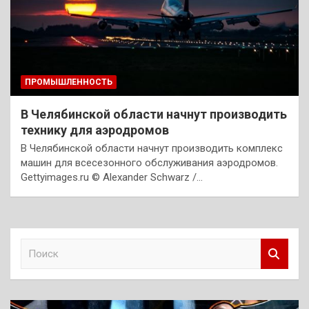
ПРОМЫШЛЕННОСТЬ
В Челябинской области начнут производить
технику для аэродромов
В Челябинской области начнут производить комплекс
машин для всесезонного обслуживания аэродромов.
Gettyimages.ru © Alexander Schwarz /…
П
о
и
с
к