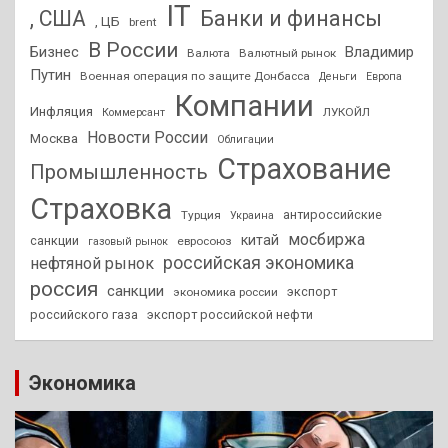
IT
, США
Банки и финансы
, ЦБ
brent
В России
Бизнес
Владимир
Валюта
Валютный рынок
Путин
Военная операция по защите Донбасса
Деньги
Европа
Компании
Инфляция
ЛУКОЙЛ
Коммерсант
Новости России
Москва
Облигации
Страхование
Промышленность
Страховка
антироссийские
Турция
Украина
мосбиржа
китай
санкции
евросоюз
газовый рынок
российская экономика
нефтяной рынок
россия
санкции
экспорт
экономика россии
российского газа
экспорт российской нефти
Экономика